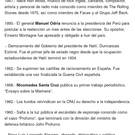
1947.- Nace Ron Wood, músico de rock inglés, cantante, compositor,
artista y personal de radio más conocido como miembro de The Rolling
Stones desde 1975, así como miembro de Faces y el Grupo Jeff Beck.
1950.- El general
Manuel Odría
renuncia a la presidencia del Perú para
postular a la reelección un mes antes de las elecciones. Su opositor,
Ernesto Montagne fue apresado y obligado a huir del país.
.- Derrocamiento del Gobierno del presidente de Haití, Durmarsais
Estimé. Fue el primer jefe de estado negro desde que la ocupación
estadounidense de Haití terminó en 1934.
1952.- Se suprimen las cartillas de racionamiento en España. Fue
establecida una vez finalizada la Guerra Civil española.
1958.-
Nicomedes Santa Cruz
publica su primer trabajo periodístico,
“Ensayo sobre la Marinera”.
1962.- Los kurdos reivindican en la ONU su derecho a la independencia.
1963.- Salta a la luz pública el escándalo de espionaje conocido como
el caso “Profumo”, que terminará con la dimisión del ministro de
defensa británico John Profumo.
.- Nace Luis Leonardo Almagro, abogado, diplomático y político