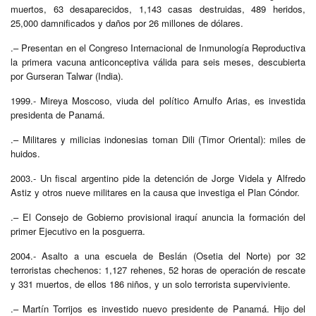
muertos, 63 desaparecidos, 1,143 casas destruidas, 489 heridos,
25,000 damnificados y daños por 26 millones de dólares.
.– Presentan en el Congreso Internacional de Inmunología Reproductiva
la primera vacuna anticonceptiva válida para seis meses, descubierta
por Gurseran Talwar (India).
1999.- Mireya Moscoso, viuda del político Arnulfo Arias, es investida
presidenta de Panamá.
.– Militares y milicias indonesias toman Dili (Timor Oriental): miles de
huidos.
2003.- Un fiscal argentino pide la detención de Jorge Videla y Alfredo
Astiz y otros nueve militares en la causa que investiga el Plan Cóndor.
.– El Consejo de Gobierno provisional iraquí anuncia la formación del
primer Ejecutivo en la posguerra.
2004.- Asalto a una escuela de Beslán (Osetia del Norte) por 32
terroristas chechenos: 1,127 rehenes, 52 horas de operación de rescate
y 331 muertos, de ellos 186 niños, y un solo terrorista superviviente.
.– Martín Torrijos es investido nuevo presidente de Panamá. Hijo del