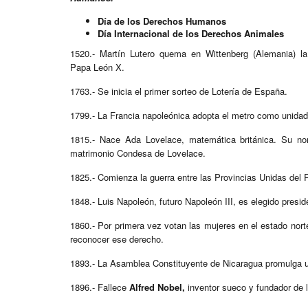
Día de los Derechos Humanos
Día Internacional de los Derechos Animales
1520.- Martín Lutero quema en Wittenberg (Alemania) 
Papa León X.
1763.- Se inicia el primer sorteo de Lotería de España.
1799.- La Francia napoleónica adopta el metro como unida
1815.- Nace Ada Lovelace, matemática británica. Su no
matrimonio Condesa de Lovelace.
1825.- Comienza la guerra entre las Provincias Unidas del Rí
1848.- Luis Napoleón, futuro Napoleón III, es elegido presid
1860.- Por primera vez votan las mujeres en el estado nor
reconocer ese derecho.
1893.- La Asamblea Constituyente de Nicaragua promulga u
1896.- Fallece
Alfred Nobel,
inventor sueco y fundador de 