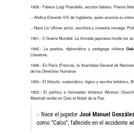
1936.- Fallece Luigi Pirandello, escritor italiano, Premio No
.- Abdica Eduardo VIII de Inglaterra, quien anuncia su inte
.- Nace Liv Ullman actriz, escritora y cineasta noruega. Pr
1941.- II Guerra Mundial. La Armada japonesa hunde los ac
1945.- La poetisa, diplomática y pedagoga chilena
Gabr
Literatura.
1948.- En París (Francia), la Asamblea General de Naciones
de los Derechos Humanos
1950.- El filósofo, matemático, lógico y escritor británico, 
1953.- El político e historiador británico Winston Church
Marshall recibe en Oslo el Nobel de la Paz.
.- Nace el jugador
José Manuel Gonzále
como “Caíco”, fallecido en el accidente a