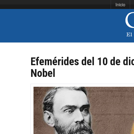
Inicio
Efemérides del 10 de di
Nobel