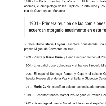
1898.- En París (Francia), España y EEUU firman un tra
además, el archipiélago de las Filipinas, Puerto Rico y la
isla de Guam en las Marianas
1901.- Primera reunión de las comisione
acuerdan otorgarlo anualmente en esta fe
.- Nace
Dulce María Loynaz,
escritora considerada una de
premio Miguel de Cervantes en 1992.
1903.-
Pierre y Marie Curie
y Henri Becquer reciben el Prem
1904.- El español José Echegaray y el francés Fréderic Mist
1906.- El español Santiago Ramón y Cajal y el italiano C
Theodor Roosevelt el de la Paz y el italiano Giuseppe Carduc
1911.-
Marie Curie
, científica polaca nacionalizada france
1919.- El escritor francés Marcel Proust gana el Premio Go
1922.- Se entrega el premio Nobel de Literatura al español 