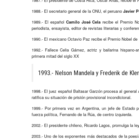
1987.- El presidente de Costa Rica, Oscar Arias, recibe el 
1988.- El secretario general de la ONU, el peruano
Javier P
1989.- El español
Camilo José Cela
recibe el Premio Nob
periodista, ensayista, editor de revistas literarias y conferen
1990.- El mexicano Octavio Paz recibe el Premio Nobel de L
1992.- Fallece Celia Gámez, actriz y bailarina hispano-
primera mitad del siglo XX
1993.- Nelson Mandela y Frederik de Kler
1998.- El juez español Baltasar Garzón procesa al general A
ratifica su situación de prisión provisional incondicional.
1999.- Por primera vez en Argentina, un jefe de Estado 
fuerza política, Fernando de la Rúa, de centro izquierda.
2002.- El presidente chileno, Ricardo Lagos, promulga la ley
2003.- Uno de los exponentes más destacados de la poesía