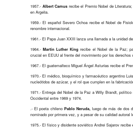
1957.-
Albert Camus
recibe el Premio Nobel de Literatura; 
en Argelia.
1959.- El español Severo Ochoa recibe el Nobel de Fisiolo
renombre internacional.
1961.- El Papa Juan XXIII lanza una llamada a la unidad de 
1964.-
Martin Luther King
recibe el Nobel de la Paz; pas
crucial en EEUU al frente del movimiento por los derechos 
1967.- El guatemalteco Miguel Ángel Asturias recibe el Prem
1970.- El médico, bioquímico y farmacéutico argentino Luis
nucleótidos de azúcar, y el rol que cumplen en la fabricació
1971.- Entrega del Nobel de la Paz a Willy Brandt, polític
Occidental entre 1969 y 1974.​
.- El poeta chileno
Pablo Neruda,
luego de más de dos dé
nominado por primera vez, y a pesar de su calidad autoral l
1975.- El físico y disidente soviético Andrei Sajarov recibe 