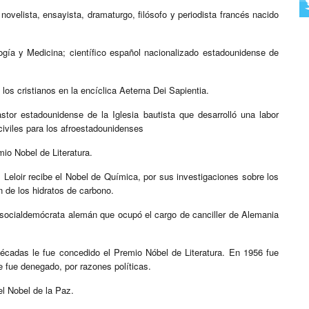
novelista, ensayista, dramaturgo, filósofo y periodista francés nacido
gía y Medicina; científico español nacionalizado estadounidense​ de
los cristianos en la encíclica Aeterna Dei Sapientia.
tor estadounidense de la Iglesia bautista​ que desarrolló una labor
civiles para los afroestadounidenses
io Nobel de Literatura.
 Leloir recibe el Nobel de Química, por sus investigaciones sobre los
n de los hidratos de carbono.
o socialdemócrata alemán que ocupó el cargo de canciller de Alemania
cadas le fue concedido el Premio Nóbel de Literatura. En 1956 fue
e fue denegado, por razones políticas.
el Nobel de la Paz.