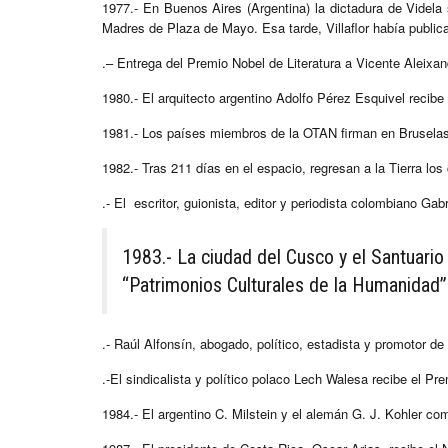
1977.- En Buenos Aires (Argentina) la dictadura de Videla 
Madres de Plaza de Mayo. Esa tarde, Villaflor había publica
.– Entrega del Premio Nobel de Literatura a Vicente Aleixa
1980.- El arquitecto argentino Adolfo Pérez Esquivel recibe
1981.- Los países miembros de la OTAN firman en Bruselas 
1982.- Tras 211 días en el espacio, regresan a la Tierra lo
.- El escritor, guionista, editor y periodista colombiano Gab
1983.- La ciudad del Cusco y el Santuario
“Patrimonios Culturales de la Humanidad
.- Raúl Alfonsín, abogado, político, estadista y promotor 
.-El sindicalista y político polaco Lech Walesa recibe el Pr
1984.- El argentino C. Milstein y el alemán G. J. Kohler co