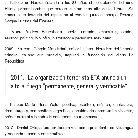
.– Fallece en Nueva Zelanda a los 88 años el neozelandés Edmund
Hillary, primer hombre que coronó la cima más alta de la Tierra. Se
convirtió en leyenda del alpinismo al escalar junto al sherpa Tenzing
Norgay la cima del Everest,
.– Muere Andrés Henestrosa, poeta, narrador, ensayista, orador,
escritor, político, bibliófilo, historiador y periodista mexicano
2009.- Fallece Giorgio Mondadori, editor italiano. Heredero del imperio
editorial italiano que presidió, impulsó la fundación del diario La
Repubblica .
2011.- La organización terrorista ETA anuncia un
alto el fuego “permanente, general y verificable”.
.– Fallece María Elena Walsh poetisa, escritora, música, cantautora,
dramaturga y compositora argentina, considerada como «mito viviente,
prócer cultural y blasón de casi todas las infancias».
2012.- Daniel Ortega jura por tercera vez como presidente de Nicaragua
y segundo mandato consecutivo.