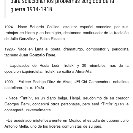
para solucionar los problemas surgidos de la
guerra 1914-1918.
1924.- Nace Eduardo Chillida, escultor español conocido por sus
trabajos en hierro y en hormigón, destacado continuador de la tradición
de Julio González y Pablo Picasso
1928.- Nace en Lima el poeta, dramaturgo, compositor y periodista
tacneño
Juan Gonzalo Rose.
.- Expulsados de Rusia León Trotski y 30 miembros más de la
oposición izquierdista. Trotski se exilia a Alma-Atá.
1099.- Fallece Rodrigo Díaz de Vivar, «El Cid Campeador», caballero
castellano. (n. c. 1048)
.- Nace “Tintín”, en un diario belga. Hergé, seudónimo de su creador
Georges Remi, concebirá otros personajes, pero será “Tintín” quien le
consagrará universalmente.
.–Es asesinado misteriosamente en México el estudiante cubano Julio
Antonio Mella, uno de los líderes comunistas de su país.