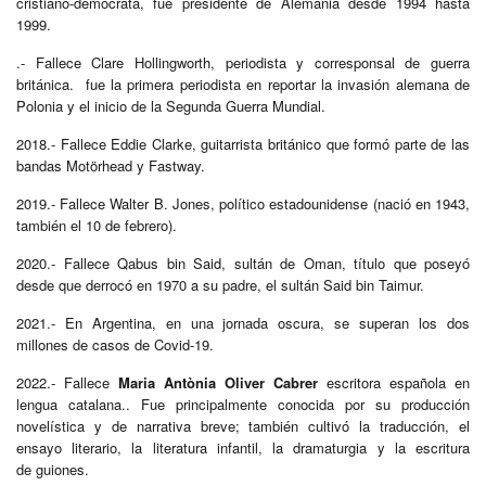
cristiano-demócrata, fue presidente de Alemania desde 1994 hasta
1999.
.- Fallece Clare Hollingworth, periodista y corresponsal de guerra
británica. fue la primera periodista en reportar la invasión alemana de
Polonia y el inicio de la Segunda Guerra Mundial.
2018.- Fallece Eddie Clarke, guitarrista británico que formó parte de las
bandas Motörhead y Fastway.​
2019.- Fallece Walter B. Jones, político estadounidense (nació en 1943,
también el 10 de febrero).
2020.- Fallece Qabus bin Said, sultán de Oman, título que poseyó
desde que derrocó en 1970 a su padre, el sultán Said bin Taimur.
2021.- En Argentina, en una jornada oscura, se superan los dos
millones de casos de Covid-19.​
2022.- Fallece
Maria Antònia Oliver Cabrer
escritora española en
lengua catalana.. Fue principalmente conocida por su producción
novelística y de narrativa breve; también cultivó la traducción, el
ensayo literario, la literatura infantil, la dramaturgia y la escritura
de guiones.