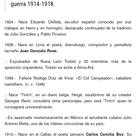
guerra 1914-1918.
1924.- Nace Eduardo Chillida, escultor español conocido por sus
trabajos en hierro y en hormigón, destacado continuador de la tradición
de Julio González y Pablo Picasso
1928.- Nace en Lima el poeta, dramaturgo, compositor y periodista
tacneño
Juan Gonzalo Rose.
.- Expulsados de Rusia León Trotski y 30 miembros más de la
oposición izquierdista. Trotski se exilia a Alma-Atá.
1099.- Fallece Rodrigo Díaz de Vivar, «El Cid Campeador», caballero
castellano. (n. c. 1048)
.- Nace “Tintín”, en un diario belga. Hergé, seudónimo de su creador
Georges Remi, concebirá otros personajes, pero será “Tintín” quien le
consagrará universalmente.
.–Es asesinado misteriosamente en México el estudiante cubano Julio
Antonio Mella, uno de los líderes comunistas de su país.
1910.– Nace en el Callao el poeta peruano
Carlos Concha Boy
. Su