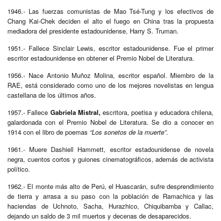
1946.- Las fuerzas comunistas de Mao Tsé-Tung y los efectivos de
Chang Kai-Chek deciden el alto el fuego en China tras la propuesta
mediadora del presidente estadounidense, Harry S. Truman.
1951.- Fallece Sinclair Lewis, escritor estadounidense. Fue el primer
escritor estadounidense en obtener el Premio Nobel de Literatura.
1956.- Nace Antonio Muñoz Molina, escritor español. Miembro de la
RAE, está considerado como uno de los mejores novelistas en lengua
castellana de los últimos años.
1957.- Fallece
Gabriela Mistral,
escritora, poetisa y educadora chilena,
galardonada con el Premio Nobel de Literatura. Se dio a conocer en
1914 con el libro de poemas
“Los sonetos de la muerte”
.
1961.- Muere Dashiell Hammett, escritor estadounidense de novela
negra, cuentos cortos y guiones cinematográficos, además de activista
político.
1962.- El monte más alto de Perú, el Huascarán, sufre desprendimiento
de tierra y arrasa a su paso con la población de Ramachica y las
haciendas de Uchnoto, Sacha, Hurazhico, Chiquibamba y Callac,
dejando un saldo de 3 mil muertos y decenas de desaparecidos.