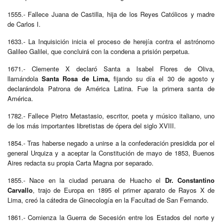
1555.- Fallece Juana de Castilla, hija de los Reyes Católicos y madre
de Carlos I.
1633.- La Inquisición inicia el proceso de herejía contra el astrónomo
Galileo Galilei, que concluirá con la condena a prisión perpetua.
1671.- Clemente X declaró Santa a Isabel Flores de Oliva,
llamándola
Santa Rosa de Lima,
fijando su día el 30 de agosto y
declarándola Patrona de América Latina. Fue la primera santa de
América.
1782.- Fallece Pietro Metastasio, escritor, poeta y músico italiano, uno
de los más importantes libretistas de ópera del siglo XVIII.
1854.- Tras haberse negado a unirse a la confederación presidida por el
general Urquiza y a aceptar la Constitución de mayo de 1853, Buenos
Aires redacta su propia Carta Magna por separado.
1855.- Nace en la ciudad peruana de Huacho el
Dr. Constantino
Carvallo
, trajo de Europa en 1895 el primer aparato de Rayos X de
Lima, creó la cátedra de Ginecología en la Facultad de San Fernando.
1861.- Comienza la Guerra de Secesión entre los Estados del norte y