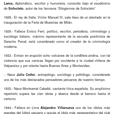
Lama,
diplomático, escritor y humorista, conocido bajo el seudónimo
de
Sofocleto
, autor de los famosos “Silogismos de Sofocleto”
1928.- El rey de Italia, Víctor Manuel III, sale ileso de un atentado en la
inauguración de la Feria de Muestras de Milán.
1929.- Fallece Enrico Ferri, político, escritor, periodista, criminólogo y
sociólogo italiano. máximo representante de la escuela positivista de
Derecho Penal; está considerado como el creador de la criminología
moderna.
1932.- Entran en erupción ocho volcanes de la cordillera andina, con tal
violencia que sus cenizas llegan por occidente a la ciudad chilena de
Valparaíso y por oriente hasta Buenos Aires y Montevideo.
.- Nace
Julio Cotler
, antropólogo, sociólogo y politólogo, considerado
uno de los más destacados pensadores peruanos de nuestro tiempo.
1933.- Nace Montserrat Caballé, cantante lírica española. Su amplísimo
repertorio supera las cien obras y abarca desde el barroco hasta el
verismo.
1944.- Fallece en Lima
Alejandro Villanueva
uno de los ídolos más
grandes del fútbol peruano y quizás el ídolo más representativo del club