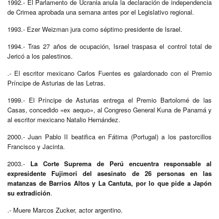
1992.- El Parlamento de Ucrania anula la declaración de independencia
de Crimea aprobada una semana antes por el Legislativo regional.
1993.- Ezer Weizman jura como séptimo presidente de Israel.
1994.- Tras 27 años de ocupación, Israel traspasa el control total de
Jericó a los palestinos.
.- El escritor mexicano Carlos Fuentes es galardonado con el Premio
Príncipe de Asturias de las Letras.
1999.- El Príncipe de Asturias entrega el Premio Bartolomé de las
Casas, concedido «ex aequo», al Congreso General Kuna de Panamá y
al escritor mexicano Natalio Hernández.
2000.- Juan Pablo II beatifica en Fátima (Portugal) a los pastorcillos
Francisco y Jacinta.
2003.-
La Corte Suprema de Perú encuentra responsable al
expresidente Fujimori del asesinato de 26 personas en las
matanzas de Barrios Altos y La Cantuta, por lo que pide a Japón
su extradición
.
.- Muere Marcos Zucker, actor argentino.