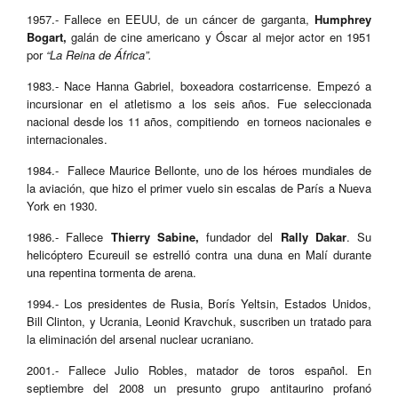
1957.- Fallece en EEUU, de un cáncer de garganta,
Humphrey
Bogart,
galán de cine americano y Óscar al mejor actor en 1951
por
“La Reina de África”.
1983.- Nace Hanna Gabriel, boxeadora costarricense. Empezó a
incursionar en el atletismo a los seis años. Fue seleccionada
nacional desde los 11 años, compitiendo en torneos nacionales e
internacionales.
1984.- Fallece Maurice Bellonte, uno de los héroes mundiales de
la aviación, que hizo el primer vuelo sin escalas de París a Nueva
York en 1930.
1986.- Fallece
Thierry Sabine,
fundador del
Rally Dakar
. Su
helicóptero Ecureuil se estrelló contra una duna en Malí durante
una repentina tormenta de arena.
1994.- Los presidentes de Rusia, Borís Yeltsin, Estados Unidos,
Bill Clinton, y Ucrania, Leonid Kravchuk, suscriben un tratado para
la eliminación del arsenal nuclear ucraniano.
2001.- Fallece Julio Robles, matador de toros español. En
septiembre del 2008 un presunto grupo antitaurino profanó