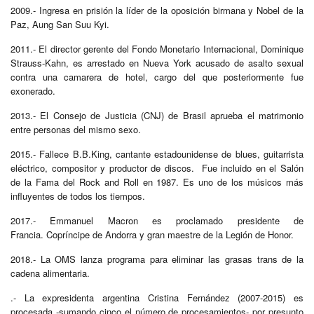
2009.- Ingresa en prisión la líder de la oposición birmana y Nobel de la
Paz, Aung San Suu Kyi.
2011.- El director gerente del Fondo Monetario Internacional, Dominique
Strauss-Kahn, es arrestado en Nueva York acusado de asalto sexual
contra una camarera de hotel, cargo del que posteriormente fue
exonerado.
2013.- El Consejo de Justicia (CNJ) de Brasil aprueba el matrimonio
entre personas del mismo sexo.
2015.- Fallece B.B.King, cantante estadounidense de blues, guitarrista
eléctrico, compositor y productor de discos. Fue incluido en el Salón
de la Fama del Rock and Roll en 1987. Es uno de los músicos más
influyentes de todos los tiempos.
2017.- Emmanuel Macron es proclamado presidente de
Francia. Copríncipe de Andorra y gran maestre de la Legión de Honor.
2018.- La OMS lanza programa para eliminar las grasas trans de la
cadena alimentaria.
.- La expresidenta argentina Cristina Fernández (2007-2015) es
procesada -sumando cinco el número de procesamientos- por presunto