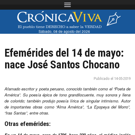
Toggle navigation
Sábado, 08 de agosto del 2026
Efemérides del 14 de mayo:
nace José Santos Chocano
Publicado el 14-05-2019
Afamado escritor y poeta peruano, conocido también como el “Poeta de
América”. Su poesía épica de tono grandilocuente, muy sonora y llena
de colorido; también produjo poesía lírica de singular intimismo. Autor
de importantes obras como “Alma América”, “La Epopeya del Morro”,
“Iras Santas”, entre otras.
Otras efemérides:
En un 14 de mayo, pero de 1796, hace 220 años, el médico inglés