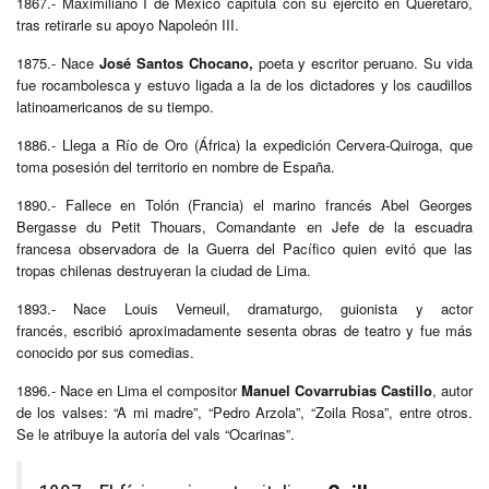
1867.- Maximiliano I de México capitula con su ejército en Querétaro,
tras retirarle su apoyo Napoleón III.
1875.- Nace
José Santos Chocano,
poeta y escritor peruano. Su vida
fue rocambolesca y estuvo ligada a la de los dictadores y los caudillos
latinoamericanos de su tiempo.
1886.- Llega a Río de Oro (África) la expedición Cervera-Quiroga, que
toma posesión del territorio en nombre de España.
1890.- Fallece en Tolón (Francia) el marino francés Abel Georges
Bergasse du Petit Thouars, Comandante en Jefe de la escuadra
francesa observadora de la Guerra del Pacífico quien evitó que las
tropas chilenas destruyeran la ciudad de Lima.
1893.- Nace Louis Verneuil,
dramaturgo, guionista y actor
francés,
escribió aproximadamente sesenta obras de teatro y fue más
conocido por sus comedias.
1896.- Nace en Lima el compositor
Manuel Covarrubias Castillo
, autor
de los valses: “A mi madre”, “Pedro Arzola”, “Zoila Rosa”, entre otros.
Se le atribuye la autoría del vals “Ocarinas”.