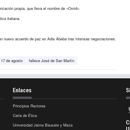
abricación propia, que lleva el nombre de «Omid».
ca italiana.
 un nuevo acuerdo de paz en Adis Abeba tras intensas negociaciones.
 17 de agosto
fallece José de San Martín
Enlaces
S
Principios Rectores
Carta de Ética
C
Universidad Jaime Bausate y Meza
U