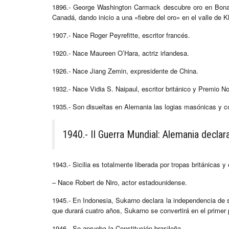
1896.- George Washington Carmack descubre oro en Bonanza
Canadá, dando inicio a una «fiebre del oro» en el valle de K
1907.- Nace Roger Peyrefitte, escritor francés.
1920.- Nace Maureen O’Hara, actriz irlandesa.
1926.- Nace Jiang Zemin, expresidente de China.
1932.- Nace Vidia S. Naipaul, escritor británico y Premio N
1935.- Son disueltas en Alemania las logias masónicas y c
1940.- II Guerra Mundial: Alemania declara
1943.- Sicilia es totalmente liberada por tropas británicas 
– Nace Robert de Niro, actor estadounidense.
1945.- En Indonesia, Sukarno declara la independencia de 
que durará cuatro años, Sukarno se convertirá en el primer 
1946.- Se aprueba la Constitución brasileña.