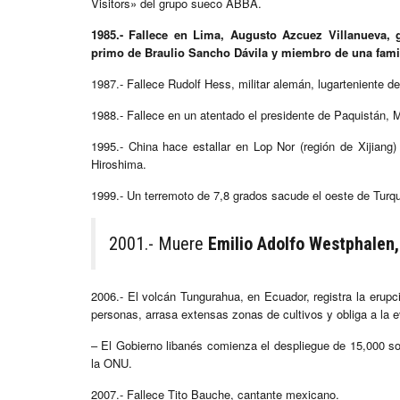
Visitors» del grupo sueco ABBA.
1985.- Fallece en Lima, Augusto Azcuez Villanueva, g
primo de Braulio Sancho Dávila y miembro de una familia
1987.- Fallece Rudolf Hess, militar alemán, lugarteniente de 
1988.- Fallece en un atentado el presidente de Paquistán, M
1995.- China hace estallar en Lop Nor (región de Xijian
Hiroshima.
1999.- Un terremoto de 7,8 grados sacude el oeste de Tur
2001.- Muere
Emilio Adolfo Westphalen,
2006.- El volcán Tungurahua, en Ecuador, registra la erup
personas, arrasa extensas zonas de cultivos y obliga a la 
– El Gobierno libanés comienza el despliegue de 15,000 sol
la ONU.
2007.- Fallece Tito Bauche, cantante mexicano.