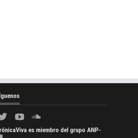
íguenos
rónicaViva es miembro del grupo ANP-
B