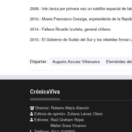
2008.- Irán lanza por primera vez un satélite espacial de f
2010.- Muere Francesco Cossiga, expresidente de la Repúbli
2014.- Fallece Ricardo Izurieta, general chileno.
2015.- El Gobierno de Sudán del Sur y los rebeldes firman
Augusto Azcuez Villanueva
Efemérides del
Etiquetas :
CrónicaViva
Director: Roberto Mejía Alarcón
Editora de opinión: Zuliana Lainez Otero
Editores: Raúl Graham Rojas
Walter Sosa Vivanco
Teléfono: (511) 3193500