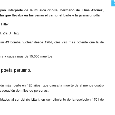
ran intérprete de la música criolla, hermano de Elías Azcuez,
 que llevaba en las venas el canto, el baile y la jarana criolla.
Hitler.
. Zia Ul Haq.
g) su 43 bomba nuclear desde 1964, diez vez más potente que la de
quía y causa más de 15,000 muertos.
poeta peruano.
ción más fuerte en 120 años, que causa la muerte de al menos cuatro
evacuación de miles de personas.
dados al sur del río Litani, en cumplimiento de la resolución 1701 de