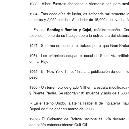
1933 – Albert Einstein abandona la Alemania nazi para tras
1934.- Tras doce días de lucha, es sofocada militarmente la
muertos y 2,932 heridos. Alrededor de 15,000 sublevados f
.- Fallece
Santiago Ramón y Cajal,
médico español. Com
reconocimiento de su trabajo sobre la estructura del sistem
1947.- Se firma en Londres el tratado por el que Gran Bret
1951.- Los británicos ocupan el canal de Suez, vía artifi
el mar Rojo.
1965.- El “New York Times” inicia la publicación de domini
peso.
1966.- Un terremoto de grado VIII en la escala modificada
y Puente Piedra. Se reportan 101 muertos y más de 1,500 h
.- En el Reino Unido, la Reina Isabel II de Inglaterra ina
Dejará de funcionar en marzo del 2003.
1969.- El Gobierno de Bolivia nacionaliza, vía decreto, 
compañía estadounidense Gulf Oil.