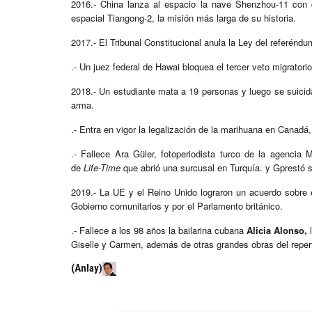
2016.- China lanza al espacio la nave Shenzhou-11 con 
espacial Tiangong-2, la misión más larga de su historia.
2017.- El Tribunal Constitucional anula la Ley del referéndu
.- Un juez federal de Hawai bloquea el tercer veto migratori
2018.- Un estudiante mata a 19 personas y luego se suicid
arma.
.- Entra en vigor la legalización de la marihuana en Canadá,
.- Fallece Ara Güler, fotoperiodista turco de la agenci
de
Life-Time
que abrió una surcusal en Turquía. y Gprestó 
2019.- La UE y el Reino Unido lograron un acuerdo sobre el
Gobierno comunitarios y por el Parlamento británico.
.- Fallece a los 98 años la bailarina cubana
Alicia Alonso,
l
Giselle y Carmen, además de otras grandes obras del repert
(Anlay)