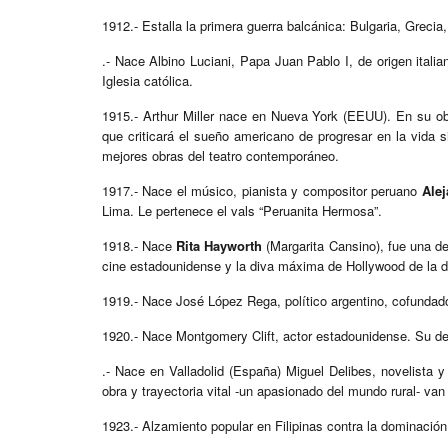
1912.- Estalla la primera guerra balcánica: Bulgaria, Grecia
.- Nace Albino Luciani, Papa Juan Pablo I, de origen ital
Iglesia católica.
1915.- Arthur Miller nace en Nueva York (EEUU). En su obr
que criticará el sueño americano de progresar en la vida s
mejores obras del teatro contemporáneo.
1917.- Nace el músico, pianista y compositor peruano
Alej
Lima. Le pertenece el vals “Peruanita Hermosa”.
1918.- Nace
Rita Hayworth
(Margarita Cansino), fue una d
cine estadounidense y la diva máxima de Hollywood de la 
1919.- Nace José López Rega, político argentino, cofundad
1920.- Nace Montgomery Clift, actor estadounidense. Su de
.- Nace en Valladolid (España) Miguel Delibes, novelista 
obra y trayectoria vital -un apasionado del mundo rural- van
1923.- Alzamiento popular en Filipinas contra la dominació