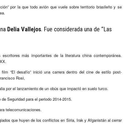
ción” por la que todo avión que vuele sobre territorio brasileño y se
ea.
uana
Delia Vallejos
. Fue considerada una de “Las
s escritores más importantes de la literatura china contemporánea.
 XX.
 film “El desafío” inició una carrera dentro del cine de estilo post-
Francisco Rosi,
esalia por el lanzamiento de un obús que impactó en suelo turco.
 de Seguridad para el periodo 2014-2015.
para telecomunicaciones.
iados que huyen de los conflictos en Siria, Irak y Afganistán al cerrar