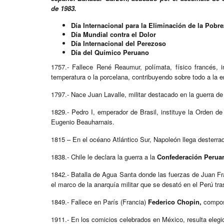
de 1983.
Día Internacional para la Eliminación de la Pobr
Día Mundial contra el Dolor
Día Internacional del Perezoso
Día del Químico Peruano
1757.- Fallece René Reaumur, polímata, físico francés, 
temperatura o la porcelana, contribuyendo sobre todo a la 
1797.- Nace Juan Lavalle, militar destacado en la guerra de
1829.- Pedro I, emperador de Brasil, instituye la Orden d
Eugenio Beauharnais.
1815 – En el océano Atlántico Sur, Napoleón llega desterrad
1838.- Chile le declara la guerra a la
Confederación Peruan
1842.- Batalla de Agua Santa donde las fuerzas de Juan Fr
el marco de la anarquía militar que se desató en el Perú tr
1849.- Fallece en París (Francia)
Federico Chopin,
composi
1911.- En los comicios celebrados en México, resulta eleg