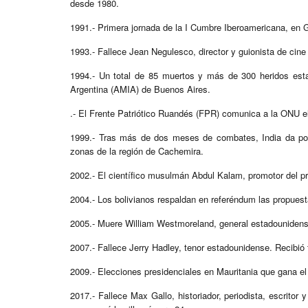
desde 1980.
1991.- Primera jornada de la I Cumbre Iberoamericana, en 
1993.- Fallece Jean Negulesco, director y guionista de cin
1994.- Un total de 85 muertos y más de 300 heridos est
Argentina (AMIA) de Buenos Aires.
.- El Frente Patriótico Ruandés (FPR) comunica a la ONU el 
1999.- Tras más de dos meses de combates, India da por 
zonas de la región de Cachemira.
2002.- El científico musulmán Abdul Kalam, promotor del pr
2004.- Los bolivianos respaldan en referéndum las propuest
2005.- Muere William Westmoreland, general estadouniden
2007.- Fallece Jerry Hadley, tenor estadounidense. Recibi
2009.- Elecciones presidenciales en Mauritania que gana e
2017.- Fallece Max Gallo, historiador, periodista, escrito