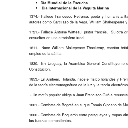
Día Mundial de la Escucha
Día Internacional de la Vaquita Marina
1374.- Fallece Francesco Petrarca, poeta y humanista ital
autores como Garcilaso de la Vega, William Shakespeare
1721.- Fallece Antoine Watteau, pintor francés. Su otra gr
envueltas en una atmósfera irreal.
1811.- Nace William Makepeace Thackeray, escritor britán
empleo de la sátira.
1830.- En Uruguay, la Asamblea General Constituyente de
Constitución.
1853.- En Arnhem, Holanda, nace el físico holandés y Prem
de la teoría electromagnética de la luz y la teoría electrónic
.- Un motín popular obliga a Juan Francisco Giró a renuncia
1861.- Combate de Bogotá en el que Tomás Cipriano de Mo
1866.- Combate de Boquerón entre paraguayos y tropas alia
las fuerzas combatientes.