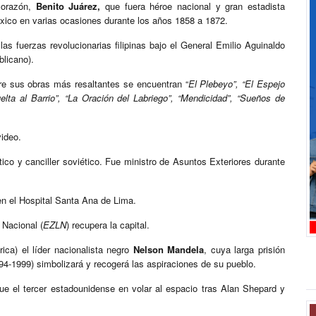
corazón,
Benito Juárez,
que fuera héroe nacional y gran estadista
xico en varias ocasiones durante los años 1858 a 1872.
as fuerzas revolucionarias filipinas bajo el General Emilio Aguinaldo
blicano).
re sus obras más resaltantes se encuentran “
El Plebeyo”, “El Espejo
lta al Barrio”, “La Oración del Labriego”, “Mendicidad”, “Sueños de
video.
ico y canciller soviético. Fue ministro de Asuntos Exteriores durante
en el Hospital Santa Ana de Lima.
 Nacional (
EZLN
) recupera la capital.
ca) el líder nacionalista negro
Nelson Mandela
, cuya larga prisión
94-1999) simbolizará y recogerá las aspiraciones de su pueblo.
e el tercer estadounidense en volar al espacio tras Alan Shepard y