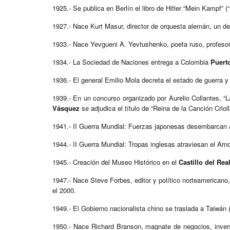
1925.- Se publica en Berlín el libro de Hitler “Mein Kampf” (“
1927.- Nace Kurt Masur, director de orquesta alemán, un de
1933.- Nace Yevgueni A. Yevtushenko, poeta ruso, profesor un
1934.- La Sociedad de Naciones entrega a Colombia
Puerto
1936.- El general Emilio Mola decreta el estado de guerra y 
1939.- En un concurso organizado por Aurelio Collantes, “La
Vásquez
se adjudica el título de “Reina de la Canción Crioll
1941.- II Guerra Mundial: Fuerzas japonesas desembarcan a
1944.- II Guerra Mundial: Tropas inglesas atraviesan el Arn
1945.- Creación del Museo Histórico en el
Castillo del Real
1947.- Nace Steve Forbes, editor y político norteamericano,
el 2000.
1949.- El Gobierno nacionalista chino se traslada a Taiwán
1950.- Nace Richard Branson, magnate de negocios, inversio