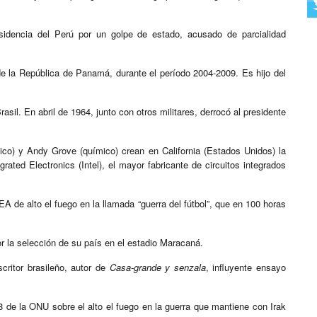
sidencia del Perú por un golpe de estado, acusado de parcialidad
 de la República de Panamá, durante el período 2004-2009. Es hijo del
sil. En abril de 1964, junto con otros militares, derrocó al presidente
ico) y Andy Grove (químico) crean en California (Estados Unidos) la
ted Electronics (Intel), el mayor fabricante de circuitos integrados
A de alto el fuego en la llamada “guerra del fútbol”, que en 100 horas
por la selección de su país en el estadio Maracaná.
scritor brasileño, autor de
Casa-grande y senzala
, influyente ensayo
8 de la ONU sobre el alto el fuego en la guerra que mantiene con Irak