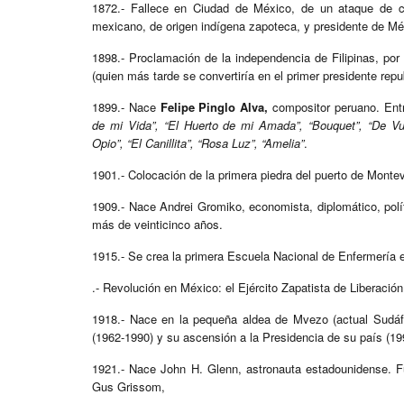
1872.- Fallece en Ciudad de México, de un ataque de 
mexicano, de origen indígena zapoteca, y presidente de Mé
1898.- Proclamación de la independencia de Filipinas, por l
(quien más tarde se convertiría en el primer presidente repu
1899.- Nace
Felipe Pinglo Alva,
compositor peruano. Ent
de mi Vida”, “El Huerto de mi Amada”, “Bouquet”, “De Vue
Opio”, “El Canillita”, “Rosa Luz”, “Amelia”
.
1901.- Colocación de la primera piedra del puerto de Monte
1909.- Nace Andrei Gromiko, economista, diplomático, polít
más de veinticinco años.
1915.- Se crea la primera Escuela Nacional de Enfermería 
.- Revolución en México: el Ejército Zapatista de Liberación
1918.- Nace en la pequeña aldea de Mvezo (actual Sudáfri
(1962-1990) y su ascensión a la Presidencia de su país (19
1921.- Nace John H. Glenn, astronauta estadounidense. Fu
Gus Grissom,