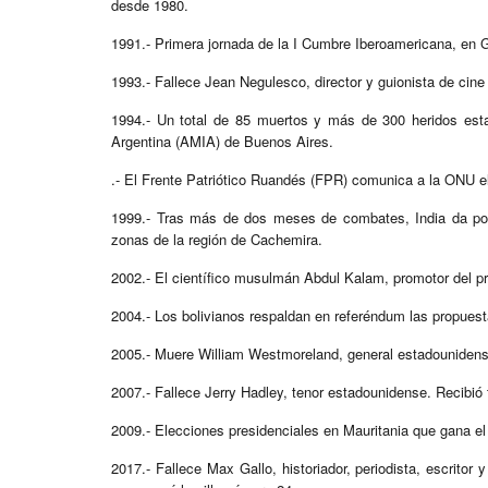
desde 1980.
1991.- Primera jornada de la I Cumbre Iberoamericana, en 
1993.- Fallece Jean Negulesco, director y guionista de cin
1994.- Un total de 85 muertos y más de 300 heridos est
Argentina (AMIA) de Buenos Aires.
.- El Frente Patriótico Ruandés (FPR) comunica a la ONU el 
1999.- Tras más de dos meses de combates, India da por 
zonas de la región de Cachemira.
2002.- El científico musulmán Abdul Kalam, promotor del pr
2004.- Los bolivianos respaldan en referéndum las propuest
2005.- Muere William Westmoreland, general estadouniden
2007.- Fallece Jerry Hadley, tenor estadounidense. Recibi
2009.- Elecciones presidenciales en Mauritania que gana e
2017.- Fallece Max Gallo, historiador, periodista, escrito