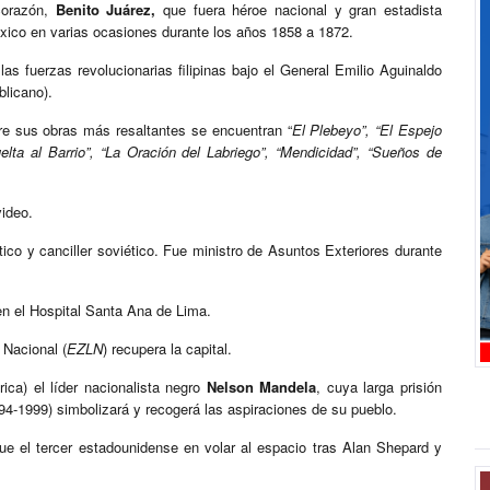
corazón,
Benito Juárez,
que fuera héroe nacional y gran estadista
xico en varias ocasiones durante los años 1858 a 1872.
as fuerzas revolucionarias filipinas bajo el General Emilio Aguinaldo
blicano).
re sus obras más resaltantes se encuentran “
El Plebeyo”, “El Espejo
lta al Barrio”, “La Oración del Labriego”, “Mendicidad”, “Sueños de
video.
ico y canciller soviético. Fue ministro de Asuntos Exteriores durante
en el Hospital Santa Ana de Lima.
 Nacional (
EZLN
) recupera la capital.
ca) el líder nacionalista negro
Nelson Mandela
, cuya larga prisión
94-1999) simbolizará y recogerá las aspiraciones de su pueblo.
e el tercer estadounidense en volar al espacio tras Alan Shepard y