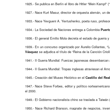
1925.- Se publica en Berlín el libro de Hitler “Mein Kampf” (“
1927.- Nace Kurt Masur, director de orquesta alemán, un de
1933.- Nace Yevgueni A. Yevtushenko, poeta ruso, profesor un
1934.- La Sociedad de Naciones entrega a Colombia
Puerto
1936.- El general Emilio Mola decreta el estado de guerra y 
1939.- En un concurso organizado por Aurelio Collantes, “La
Vásquez
se adjudica el título de “Reina de la Canción Crioll
1941.- II Guerra Mundial: Fuerzas japonesas desembarcan a
1944.- II Guerra Mundial: Tropas inglesas atraviesan el Arn
1945.- Creación del Museo Histórico en el
Castillo del Real
1947.- Nace Steve Forbes, editor y político norteamericano
el 2000.
1949.- El Gobierno nacionalista chino se traslada a Taiwán
1950.- Nace Richard Branson, magnate de negocios, inversio