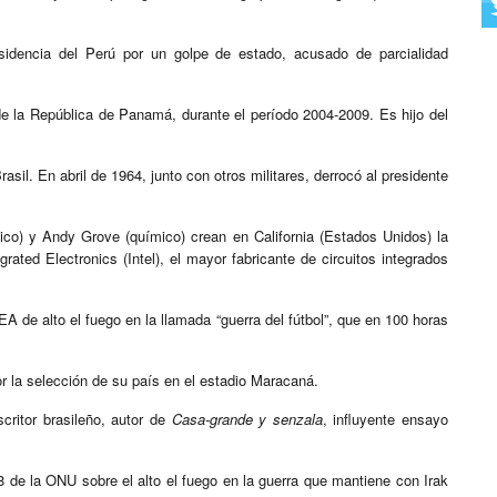
sidencia del Perú por un golpe de estado, acusado de parcialidad
 de la República de Panamá, durante el período 2004-2009. Es hijo del
sil. En abril de 1964, junto con otros militares, derrocó al presidente
ico) y Andy Grove (químico) crean en California (Estados Unidos) la
ted Electronics (Intel), el mayor fabricante de circuitos integrados
A de alto el fuego en la llamada “guerra del fútbol”, que en 100 horas
por la selección de su país en el estadio Maracaná.
scritor brasileño, autor de
Casa-grande y senzala
, influyente ensayo
8 de la ONU sobre el alto el fuego en la guerra que mantiene con Irak