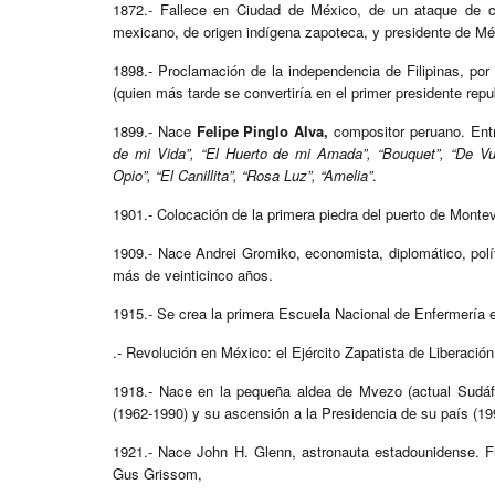
1872.- Fallece en Ciudad de México, de un ataque de 
mexicano, de origen indígena zapoteca, y presidente de Mé
1898.- Proclamación de la independencia de Filipinas, por l
(quien más tarde se convertiría en el primer presidente repu
1899.- Nace
Felipe Pinglo Alva,
compositor peruano. Ent
de mi Vida”, “El Huerto de mi Amada”, “Bouquet”, “De Vue
Opio”, “El Canillita”, “Rosa Luz”, “Amelia”
.
1901.- Colocación de la primera piedra del puerto de Monte
1909.- Nace Andrei Gromiko, economista, diplomático, polít
más de veinticinco años.
1915.- Se crea la primera Escuela Nacional de Enfermería 
.- Revolución en México: el Ejército Zapatista de Liberación
1918.- Nace en la pequeña aldea de Mvezo (actual Sudáfri
(1962-1990) y su ascensión a la Presidencia de su país (19
1921.- Nace John H. Glenn, astronauta estadounidense. Fu
Gus Grissom,