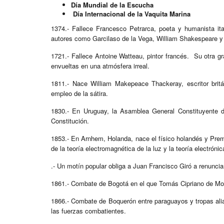
Día Mundial de la Escucha
Día Internacional de la Vaquita Marina
1374.- Fallece Francesco Petrarca, poeta y humanista ital
autores como Garcilaso de la Vega, William Shakespeare
1721.- Fallece Antoine Watteau, pintor francés. Su otra gr
envueltas en una atmósfera irreal.
1811.- Nace William Makepeace Thackeray, escritor britán
empleo de la sátira.
1830.- En Uruguay, la Asamblea General Constituyente de
Constitución.
1853.- En Arnhem, Holanda, nace el físico holandés y Prem
de la teoría electromagnética de la luz y la teoría electrónic
.- Un motín popular obliga a Juan Francisco Giró a renuncia
1861.- Combate de Bogotá en el que Tomás Cipriano de Mo
1866.- Combate de Boquerón entre paraguayos y tropas alia
las fuerzas combatientes.