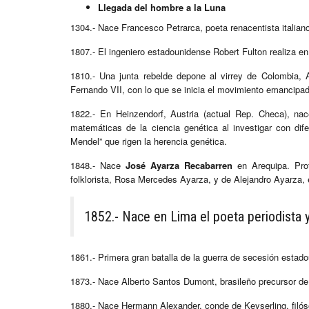
Llegada del hombre a la Luna
1304.- Nace Francesco Petrarca, poeta renacentista italian
1807.- El ingeniero estadounidense Robert Fulton realiza en
1810.- Una junta rebelde depone al virrey de Colombia
Fernando VII, con lo que se inicia el movimiento emancipad
1822.- En Heinzendorf, Austria (actual Rep. Checa), na
matemáticas de la ciencia genética al investigar con di
Mendel” que rigen la herencia genética.
1848.- Nace
José Ayarza Recabarren
en Arequipa. Prof
folklorista, Rosa Mercedes Ayarza, y de Alejandro Ayarza,
1852.- Nace en Lima el poeta periodista
1861.- Primera gran batalla de la guerra de secesión estadou
1873.- Nace Alberto Santos Dumont, brasileño precursor de
1880.- Nace Hermann Alexander, conde de Keyserling, filó