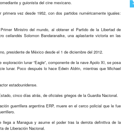
 comediante y guionista del cine mexicano.
or primera vez desde 1952, con dos partidos numéricamente iguales:
 Primer Ministro del mundo, al obtener el Partido de la Libertad de
tro ceilandés Solomon Bandaranaike, una aplastante victoria en las
no, presidente de México desde el 1 de diciembre del 2012.
e exploración lunar “Eagle”, componente de la nave Apolo XI, se posa
ficie lunar. Poco después lo hace Edwin Aldrin, mientras que Michael
 actor estadounidense.
stado, cinco días atrás, de oficiales griegos de la Guardia Nacional.
ión guerrillera argentina ERP, muere en el cerco policial que le fue
errillero.
 llega a Managua y asume el poder tras la derrota definitiva de la
ta de Liberación Nacional.