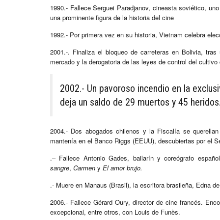
1990.- Fallece Serguei Paradjanov, cineasta soviético, un
una prominente figura de la historia del cine
1992.- Por primera vez en su historia, Vietnam celebra elecc
2001.-. Finaliza el bloqueo de carreteras en Bolivia, tra
mercado y la derogatoria de las leyes de control del cultivo
2002.- Un pavoroso incendio en la exclus
deja un saldo de 29 muertos y 45 heridos
2004.- Dos abogados chilenos y la Fiscalía se querellan
mantenía en el Banco Riggs (EEUU), descubiertas por el 
.– Fallece Antonio Gades, bailarín y coreógrafo españo
sangre
,
Carmen
y
El amor brujo.
.- Muere en Manaus (Brasil), la escritora brasileña, Edna d
2006.- Fallece Gérard Oury, director de cine francés. E
nco
excepcional, entre otros, con Louis de Funès.