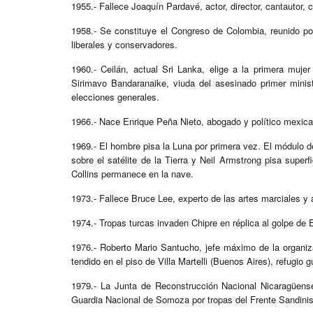
1955.- Fallece Joaquín Pardavé, actor, director, cantautor,
1958.- Se constituye el Congreso de Colombia, reunido p
liberales y conservadores.
1960.- Ceilán, actual Sri Lanka, elige a la primera mujer
Sirimavo Bandaranaike, viuda del asesinado primer minis
elecciones generales.
1966.- Nace Enrique Peña Nieto, abogado y político mexica
1969.- El hombre pisa la Luna por primera vez. El módulo d
sobre el satélite de la Tierra y Neil Armstrong pisa super
Collins permanece en la nave.
1973.- Fallece Bruce Lee, experto de las artes marciales y
1974.- Tropas turcas invaden Chipre en réplica al golpe de E
1976.- Roberto Mario Santucho, jefe máximo de la organizac
tendido en el piso de Villa Martelli (Buenos Aires), refugio gu
1979.- La Junta de Reconstrucción Nacional Nicaragüense
Guardia Nacional de Somoza por tropas del Frente Sandinis