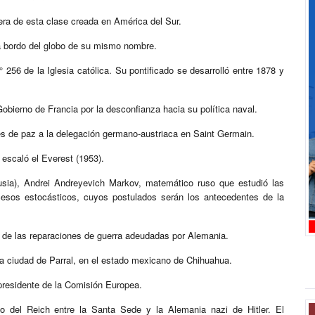
era de esta clase creada en América del Sur.
 a bordo del globo de su mismo nombre.
256 de la Iglesia católica. Su pontificado se desarrolló entre 1878 y
bierno de Francia por la desconfianza hacia su política naval.
nes de paz a la delegación germano-austriaca en Saint Germain.
 escaló el Everest (1953).
usia), Andrei Andreyevich Markov, matemático ruso que estudió las
cesos estocásticos, cuyos postulados serán los antecedentes de la
a de las reparaciones de guerra adeudadas por Alemania.
 la ciudad de Parral, en el estado mexicano de Chihuahua.
xpresidente de la Comisión Europea.
to del Reich entre la Santa Sede y la Alemania nazi de Hitler. El