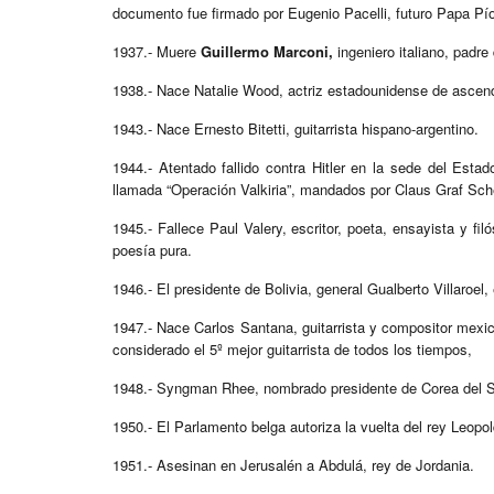
documento fue firmado por Eugenio Pacelli, futuro Papa Pío
1937.- Muere
Guillermo Marconi,
ingeniero italiano, padre
1938.- Nace Natalie Wood, actriz estadounidense de ascen
1943.- Nace Ernesto Bitetti, guitarrista hispano-argentino.
1944.- Atentado fallido contra Hitler en la sede del Estad
llamada “Operación Valkiria”, mandados por Claus Graf Sch
1945.- Fallece Paul Valery, escritor, poeta, ensayista y fi
poesía pura.
1946.- El presidente de Bolivia, general Gualberto Villaroe
1947.- Nace Carlos Santana, guitarrista y compositor mex
considerado el 5º mejor guitarrista de todos los tiempos,
1948.- Syngman Rhee, nombrado presidente de Corea del S
1950.- El Parlamento belga autoriza la vuelta del rey Leopold
1951.- Asesinan en Jerusalén a Abdulá, rey de Jordania.