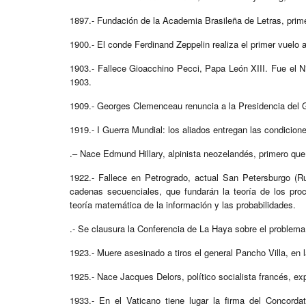
1897.- Fundación de la Academia Brasileña de Letras, prim
1900.- El conde Ferdinand Zeppelin realiza el primer vuelo
1903.- Fallece Gioacchino Pecci, Papa León XIII. Fue el N° 
1903.
1909.- Georges Clemenceau renuncia a la Presidencia del Go
1919.- I Guerra Mundial: los aliados entregan las condicio
.– Nace Edmund Hillary, alpinista neozelandés, primero que
1922.- Fallece en Petrogrado, actual San Petersburgo (R
cadenas secuenciales, que fundarán la teoría de los pro
teoría matemática de la información y las probabilidades.
.- Se clausura la Conferencia de La Haya sobre el problem
1923.- Muere asesinado a tiros el general Pancho Villa, en
1925.- Nace Jacques Delors, político socialista francés, e
1933.- En el Vaticano tiene lugar la firma del Concorda