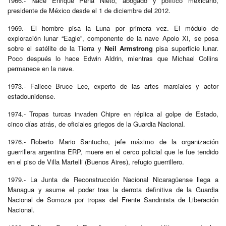
1966.- Nace Enrique Peña Nieto, abogado y político mexicano,
presidente de México desde el 1 de diciembre del 2012.
1969.- El hombre pisa la Luna por primera vez. El módulo de
exploración lunar “Eagle”, componente de la nave Apolo XI, se posa
sobre el satélite de la Tierra y
Neil Armstrong
pisa superficie lunar.
Poco después lo hace Edwin Aldrin, mientras que Michael Collins
permanece en la nave.
1973.- Fallece Bruce Lee, experto de las artes marciales y actor
estadounidense.
1974.- Tropas turcas invaden Chipre en réplica al golpe de Estado,
cinco días atrás, de oficiales griegos de la Guardia Nacional.
1976.- Roberto Mario Santucho, jefe máximo de la organización
guerrillera argentina ERP, muere en el cerco policial que le fue tendido
en el piso de Villa Martelli (Buenos Aires), refugio guerrillero.
1979.- La Junta de Reconstrucción Nacional Nicaragüense llega a
Managua y asume el poder tras la derrota definitiva de la Guardia
Nacional de Somoza por tropas del Frente Sandinista de Liberación
Nacional.