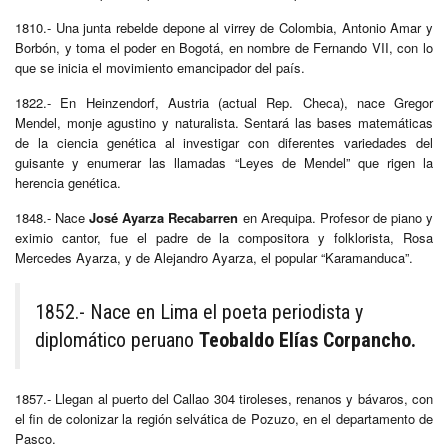
1810.- Una junta rebelde depone al virrey de Colombia, Antonio Amar y
Borbón, y toma el poder en Bogotá, en nombre de Fernando VII, con lo
que se inicia el movimiento emancipador del país.
1822.- En Heinzendorf, Austria (actual Rep. Checa), nace Gregor
Mendel, monje agustino y naturalista. Sentará las bases matemáticas
de la ciencia genética al investigar con diferentes variedades del
guisante y enumerar las llamadas “Leyes de Mendel” que rigen la
herencia genética.
1848.- Nace
José Ayarza Recabarren
en Arequipa. Profesor de piano y
eximio cantor, fue el padre de la compositora y folklorista, Rosa
Mercedes Ayarza, y de Alejandro Ayarza, el popular “Karamanduca”.
1852.- Nace en Lima el poeta periodista y
diplomático peruano
Teobaldo Elías Corpancho.
1857.- Llegan al puerto del Callao 304 tiroleses, renanos y bávaros, con
el fin de colonizar la región selvática de Pozuzo, en el departamento de
Pasco.