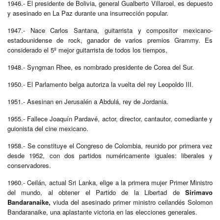
1946.- El presidente de Bolivia, general Gualberto Villaroel, es depuesto
y asesinado en La Paz durante una insurrección popular.
1947.- Nace Carlos Santana, guitarrista y compositor mexicano-
estadounidense de rock, ganador de varios premios Grammy. Es
considerado el 5º mejor guitarrista de todos los tiempos,
1948.- Syngman Rhee, es nombrado presidente de Corea del Sur.
1950.- El Parlamento belga autoriza la vuelta del rey Leopoldo III.
1951.- Asesinan en Jerusalén a Abdulá, rey de Jordania.
1955.- Fallece Joaquín Pardavé, actor, director, cantautor, comediante y
guionista del cine mexicano.
1958.- Se constituye el Congreso de Colombia, reunido por primera vez
desde 1952, con dos partidos numéricamente iguales: liberales y
conservadores.
1960.- Ceilán, actual Sri Lanka, elige a la primera mujer Primer Ministro
del mundo, al obtener el Partido de la Libertad de
Sirimavo
Bandaranaike,
viuda del asesinado primer ministro ceilandés Solomon
Bandaranaike, una aplastante victoria en las elecciones generales.