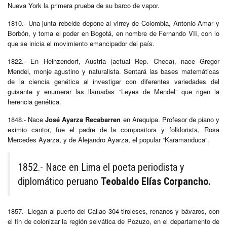
Nueva York la primera prueba de su barco de vapor.
1810.- Una junta rebelde depone al virrey de Colombia, Antonio Amar y
Borbón, y toma el poder en Bogotá, en nombre de Fernando VII, con lo
que se inicia el movimiento emancipador del país.
1822.- En Heinzendorf, Austria (actual Rep. Checa), nace Gregor
Mendel, monje agustino y naturalista. Sentará las bases matemáticas
de la ciencia genética al investigar con diferentes variedades del
guisante y enumerar las llamadas “Leyes de Mendel” que rigen la
herencia genética.
1848.- Nace
José Ayarza Recabarren
en Arequipa. Profesor de piano y
eximio cantor, fue el padre de la compositora y folklorista, Rosa
Mercedes Ayarza, y de Alejandro Ayarza, el popular “Karamanduca”.
1852.- Nace en Lima el poeta periodista y
diplomático peruano
Teobaldo Elías Corpancho.
1857.- Llegan al puerto del Callao 304 tiroleses, renanos y bávaros, con
el fin de colonizar la región selvática de Pozuzo, en el departamento de