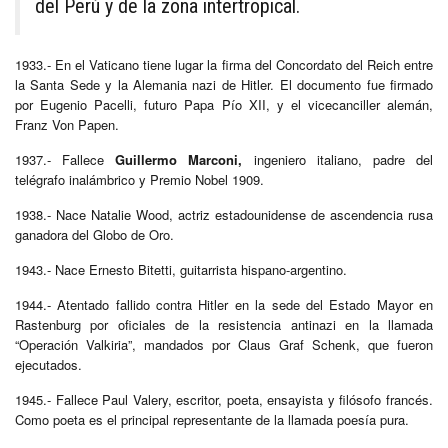
del Perú y de la zona intertropical.
1933.- En el Vaticano tiene lugar la firma del Concordato del Reich entre
la Santa Sede y la Alemania nazi de Hitler. El documento fue firmado
por Eugenio Pacelli, futuro Papa Pío XII, y el vicecanciller alemán,
Franz Von Papen.
1937.- Fallece
Guillermo Marconi,
ingeniero italiano, padre del
telégrafo inalámbrico y Premio Nobel 1909.
1938.- Nace Natalie Wood, actriz estadounidense de ascendencia rusa
ganadora del Globo de Oro.
1943.- Nace Ernesto Bitetti, guitarrista hispano-argentino.
1944.- Atentado fallido contra Hitler en la sede del Estado Mayor en
Rastenburg por oficiales de la resistencia antinazi en la llamada
“Operación Valkiria”, mandados por Claus Graf Schenk, que fueron
ejecutados.
1945.- Fallece Paul Valery, escritor, poeta, ensayista y filósofo francés.
Como poeta es el principal representante de la llamada poesía pura.