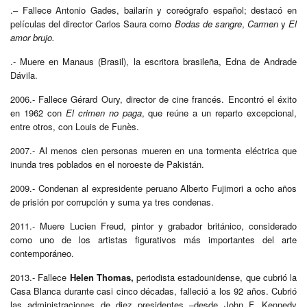
.– Fallece Antonio Gades, bailarín y coreógrafo español; destacó en
películas del director Carlos Saura como
Bodas de sangre
,
Carmen
y
El
amor brujo.
.- Muere en Manaus (Brasil), la escritora brasileña, Edna de Andrade
Dávila.
2006.- Fallece Gérard Oury, director de cine francés. E
ncontró el éxito
en 1962 con
El crimen no paga
, que reúne a un reparto excepcional,
entre otros, con Louis de Funès.
2007.- Al menos cien personas mueren en una tormenta eléctrica que
inunda tres poblados en el noroeste de Pakistán.
2009.- Condenan al expresidente peruano Alberto Fujimori a ocho años
de prisión por corrupción y suma ya tres condenas.
2011.- Muere Lucien Freud, pintor y grabador británico, considerado
como uno de los artistas figurativos más importantes del arte
contemporáneo.
2013.- Fallece
Helen Thomas,
periodista estadounidense, que cubrió la
Casa Blanca durante casi cinco décadas, falleció a los 92 años. Cubrió
las administraciones de diez presidentes –desde John F. Kennedy