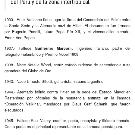
del Perú y de la zona intertropical.
1933.- En el Vaticano tiene lugar la firma del Concordato del Reich entre
la Santa Sede y la Alemania nazi de Hitler. El documento fue firmado
por Eugenio Pacelli, futuro Papa Pío XII, y el vicecanciller alemán,
Franz Von Papen.
1937.- Fallece
Guillermo Marconi,
ingeniero italiano, padre del
telégrafo inalámbrico y Premio Nobel 1909.
1938.- Nace Natalie Wood, actriz estadounidense de ascendencia rusa
ganadora del Globo de Oro.
1943.- Nace Ernesto Bitetti, guitarrista hispano-argentino.
1944.- Atentado fallido contra Hitler en la sede del Estado Mayor en
Rastenburg por oficiales de la resistencia antinazi en la llamada
“Operación Valkiria”, mandados por Claus Graf Schenk, que fueron
ejecutados.
1945.- Fallece Paul Valery, escritor, poeta, ensayista y filósofo francés.
Como poeta es el principal representante de la llamada poesía pura.