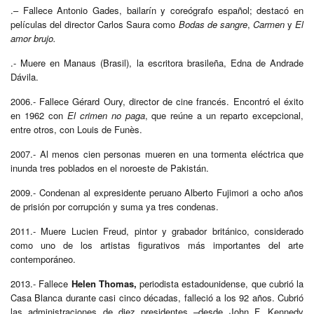
.– Fallece Antonio Gades, bailarín y coreógrafo español; destacó en
películas del director Carlos Saura como
Bodas de sangre
,
Carmen
y
El
amor brujo.
.- Muere en Manaus (Brasil), la escritora brasileña, Edna de Andrade
Dávila.
2006.- Fallece Gérard Oury, director de cine francés. E
ncontró el éxito
en 1962 con
El crimen no paga
, que reúne a un reparto excepcional,
entre otros, con Louis de Funès.
2007.- Al menos cien personas mueren en una tormenta eléctrica que
inunda tres poblados en el noroeste de Pakistán.
2009.- Condenan al expresidente peruano Alberto Fujimori a ocho años
de prisión por corrupción y suma ya tres condenas.
2011.- Muere Lucien Freud, pintor y grabador británico, considerado
como uno de los artistas figurativos más importantes del arte
contemporáneo.
2013.- Fallece
Helen Thomas,
periodista estadounidense, que cubrió la
Casa Blanca durante casi cinco décadas, falleció a los 92 años. Cubrió
las administraciones de diez presidentes –desde John F. Kennedy