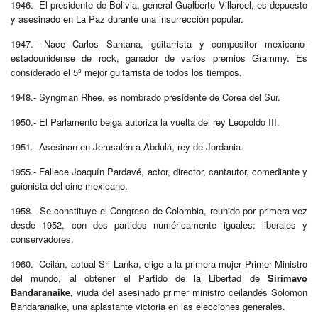
1946.- El presidente de Bolivia, general Gualberto Villaroel, es depuesto
y asesinado en La Paz durante una insurrección popular.
1947.- Nace Carlos Santana, guitarrista y compositor mexicano-
estadounidense de rock, ganador de varios premios Grammy. Es
considerado el 5º mejor guitarrista de todos los tiempos,
1948.- Syngman Rhee, es nombrado presidente de Corea del Sur.
1950.- El Parlamento belga autoriza la vuelta del rey Leopoldo III.
1951.- Asesinan en Jerusalén a Abdulá, rey de Jordania.
1955.- Fallece Joaquín Pardavé, actor, director, cantautor, comediante y
guionista del cine mexicano.
1958.- Se constituye el Congreso de Colombia, reunido por primera vez
desde 1952, con dos partidos numéricamente iguales: liberales y
conservadores.
1960.- Ceilán, actual Sri Lanka, elige a la primera mujer Primer Ministro
del mundo, al obtener el Partido de la Libertad de
Sirimavo
Bandaranaike,
viuda del asesinado primer ministro ceilandés Solomon
Bandaranaike, una aplastante victoria en las elecciones generales.