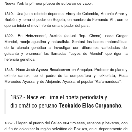
Nueva York la primera prueba de su barco de vapor.
1810.- Una junta rebelde depone al virrey de Colombia, Antonio Amar y
Borbón, y toma el poder en Bogotá, en nombre de Fernando VII, con lo
que se inicia el movimiento emancipador del país.
1822.- En Heinzendorf, Austria (actual Rep. Checa), nace Gregor
Mendel, monje agustino y naturalista. Sentará las bases matemáticas
de la ciencia genética al investigar con diferentes variedades del
guisante y enumerar las llamadas “Leyes de Mendel” que rigen la
herencia genética.
1848.- Nace
José Ayarza Recabarren
en Arequipa. Profesor de piano y
eximio cantor, fue el padre de la compositora y folklorista, Rosa
Mercedes Ayarza, y de Alejandro Ayarza, el popular “Karamanduca”.
1852.- Nace en Lima el poeta periodista y
diplomático peruano
Teobaldo Elías Corpancho.
1857.- Llegan al puerto del Callao 304 tiroleses, renanos y bávaros, con
el fin de colonizar la región selvática de Pozuzo, en el departamento de