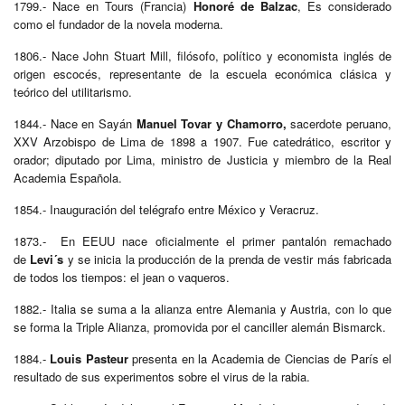
1799.- Nace en Tours (Francia)
Honoré de Balzac
, Es considerado
como el fundador de la novela moderna.
1806.- Nace John Stuart Mill, filósofo, político y economista inglés de
origen escocés, representante de la escuela económica clásica y
teórico del utilitarismo.
1844.- Nace en Sayán
Manuel Tovar y Chamorro,
sacerdote peruano,
XXV Arzobispo de Lima de 1898 a 1907. Fue catedrático, escritor y
orador; diputado por Lima, ministro de Justicia y miembro de la Real
Academia Española.
1854.- Inauguración del telégrafo entre México y Veracruz.
1873.- En EEUU nace oficialmente el primer pantalón remachado
de
Levi´s
y se inicia la producción de la prenda de vestir más fabricada
de todos los tiempos: el jean o vaqueros.
1882.- Italia se suma a la alianza entre Alemania y Austria, con lo que
se forma la Triple Alianza, promovida por el canciller alemán Bismarck.
1884.-
Louis Pasteur
presenta en la Academia de Ciencias de París el
resultado de sus experimentos sobre el virus de la rabia.