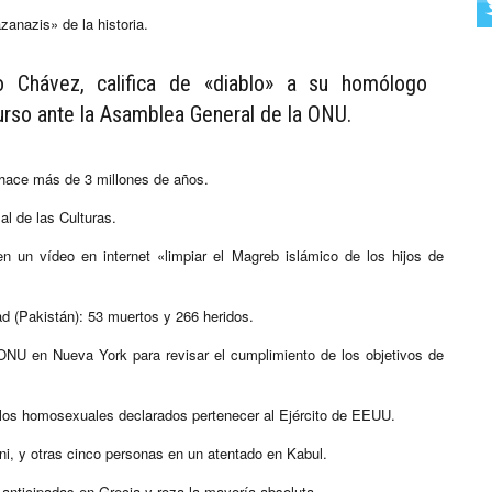
anazis» de la historia.
o Chávez, califica de «diablo» a su homólogo
urso ante la Asamblea General de la ONU.
e hace más de 3 millones de años.
al de las Culturas.
 un vídeo en internet «limpiar el Magreb islámico de los hijos de
ad (Pakistán): 53 muertos y 266 heridos.
ONU en Nueva York para revisar el cumplimiento de los objetivos de
 a los homosexuales declarados pertenecer al Ejército de EEUU.
i, y otras cinco personas en un atentado en Kabul.
 anticipadas en Grecia y roza la mayoría absoluta.