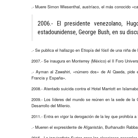
.- Muere Simon Wiesenthal, austríaco, el más conocido «caz
2006.- El presidente venezolano, Hug
estadounidense, George Bush, en su disc
.- Se publica el hallazgo en Etiopía del fósil de una niña d
2007.- Se inaugura en Monterrey (México) el II Foro Univers
.- Ayman al Zawahiri, «número dos» de Al Qaeda, pide en
Francia y España».
2008.- Atentado suicida contra el Hotel Marriott en Islamab
2009.- Los líderes del mundo se reúnen en la sede de la 
Desarrollo del Milenio.
2011.- Entra en vigor la derogación de la ley que prohibía
.- Mueren el expresidente de Afganistán, Burhanudin Rabban
2015.- La izquierdista Syriza gana las elecciones generales