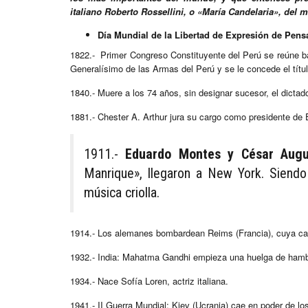
italiano Roberto Rossellini, o «María Candelaria», del
Día Mundial de la Libertad de Expresión de Pen
1822.- Primer Congreso Constituyente del Perú se reúne ba
Generalísimo de las Armas del Perú y se le concede el títul
1840.- Muere a los 74 años, sin designar sucesor, el dicta
1881.- Chester A. Arthur jura su cargo como presidente de 
1911.-
Eduardo Montes y César Augu
Manrique», llegaron a New York. Siendo
música criolla.
1914.- Los alemanes bombardean Reims (Francia), cuya cat
1932.- India: Mahatma Gandhi empieza una huelga de hamb
1934.- Nace Sofía Loren, actriz italiana.
1941.- II Guerra Mundial: Kiev (Ucrania) cae en poder de l