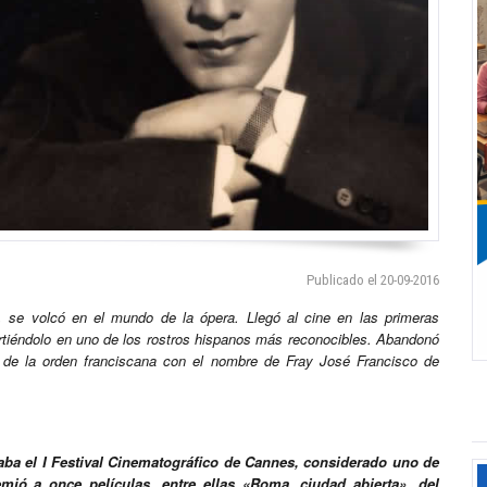
Publicado el 20-09-2016
, se volcó en el mundo de la ópera. Llegó al cine en las primeras
rtiéndolo en uno de los rostros hispanos más reconocibles. Abandonó
 de la orden franciscana con el nombre de Fray José Francisco de
ba el I Festival Cinematográfico de Cannes, considerado uno de
ió a once películas, entre ellas «Roma, ciudad abierta», del