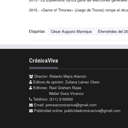
2015.- «Game of Thrones» (Juego de Tronos) rompe el réco
César Augusto Manrique
Efemérides del 20
Etiquetas :
CrónicaViva
Director: Roberto Mejía Alarcón
Editora de opinión: Zuliana Lainez Otero
Editores: Raúl Graham Rojas
Walter Sosa Vivanco
Teléfono: (511) 3193500
Email:
prensacronicaviva@gmail.com
Publicidad online:
publicidadcronicaviva@gmail.com