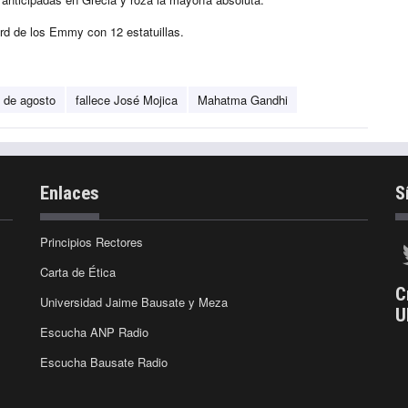
rd de los Emmy con 12 estatuillas.
 de agosto
fallece José Mojica
Mahatma Gandhi
Enlaces
S
Principios Rectores
Carta de Ética
C
Universidad Jaime Bausate y Meza
U
Escucha ANP Radio
Escucha Bausate Radio