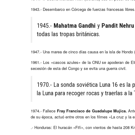
1943.- Desembarco en Córcega de fuerzas francesas libres
1945.-
Mahatma Gandhi
y
Pandit Nehru
todas las tropas británicas.
1947.- Una marea de cinco días causa en la isla de Hondo (
1961.- Los «cascos azules» de la ONU se apoderan de Elisa
secesión de esta del Congo y se evita una guerra civil.
1970.- La sonda soviética Luna 16 es la p
la Luna para recoger rocas y traerlas a la 
1974.- Fallece
Fray Francisco de Guadalupe Mujica.
Ante
de su época, actuó entre otros en los filmes «La cruz y la 
.- Honduras: El huracán «Fifí», con vientos de hasta 208 K