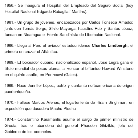
1956.- Se inaugura el Hospital del Empleado del Seguro Social (hoy
Hospital Nacional Edgardo Rebagliati Martins).
1961.- Un grupo de jóvenes, encabezados por Carlos Fonseca Amador,
junto con Tomás Borge, Silvio Mayorga, Faustino Ruiz y Santos López,
fundan en Nicaragua el Frente Sandinista de Liberación Nacional.
1966.- Llega al Perú el aviador estadounidense
Charles Lindbergh,
el
primero en cruzar el Atlántico.
1968.- El boxeador cubano, nacionalizado español, José Legrá gana el
título mundial de pesos pluma, al vencer al británico Howard Winstone
en el quinto asalto, en Porthcawl (Gales).
1969.- Nace Jennifer López, actriz y cantante norteamericana de origen
puertorriqueño.
1970.- Fallece Marcos Arenas, el lugarteniente de Hiram Binghman, en
expedición que descubre Machu Picchu
1974.- Constantino Karamanlis asume el cargo de primer ministro de
Grecia, tras el abandono del general Phaedon Ghizikis, jefe del
Gobierno de los coroneles.