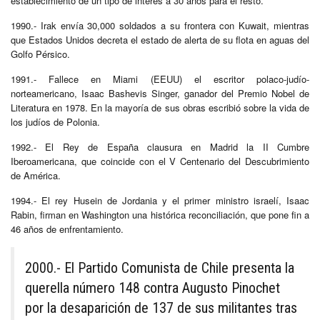
establecimiento de un tipo de interés a 30 años para el resto.
1990.- Irak envía 30,000 soldados a su frontera con Kuwait, mientras
que Estados Unidos decreta el estado de alerta de su flota en aguas del
Golfo Pérsico.
1991.- Fallece en Miami (EEUU) el escritor polaco-judío-
norteamericano, Isaac Bashevis Singer, ganador del Premio Nobel de
Literatura en 1978. En la mayoría de sus obras escribió sobre la vida de
los judíos de Polonia.
1992.- El Rey de España clausura en Madrid la II Cumbre
Iberoamericana, que coincide con el V Centenario del Descubrimiento
de América.
1994.- El rey Husein de Jordania y el primer ministro israelí, Isaac
Rabin, firman en Washington una histórica reconciliación, que pone fin a
46 años de enfrentamiento.
2000.- El Partido Comunista de Chile presenta la
querella número 148 contra Augusto Pinochet
por la desaparición de 137 de sus militantes tras