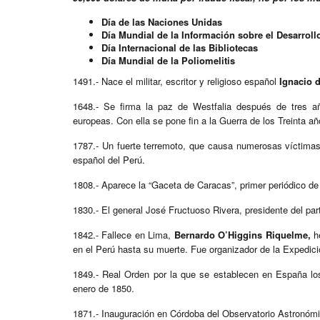
Día de las Naciones Unidas
Día Mundial de la Información sobre el Desarroll
Día Internacional de las Bibliotecas
Día Mundial de la Poliomelitis
1491.- Nace el militar, escritor y religioso español
Ignacio 
1648.- Se firma la paz de Westfalia después de tres añ
europeas. Con ella se pone fin a la Guerra de los Treinta añ
1787.- Un fuerte terremoto, que causa numerosas víctimas 
español del Perú.
1808.- Aparece la “Gaceta de Caracas”, primer periódico d
1830.- El general José Fructuoso Rivera, presidente del part
1842.- Fallece en Lima,
Bernardo O’Higgins Riquelme,
hé
en el Perú hasta su muerte. Fue organizador de la Expedici
1849.- Real Orden por la que se establecen en España los 
enero de 1850.
1871.- Inauguración en Córdoba del Observatorio Astronómi