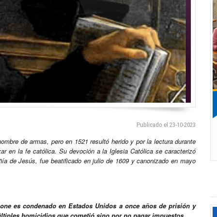
Publicado el 23-10-2023
o hombre de armas, pero en 1521 resultó herido y por la lectura durante
zar en la fe católica. Su devoción a la Iglesia Católica se caracterizó
ñía de Jesús, fue beatificado en julio de 1609 y canonizado en mayo
apone es condenado en Estados Unidos a once años de prisión y
múltiples homicidios que cometió sino por no pagar impuestos..