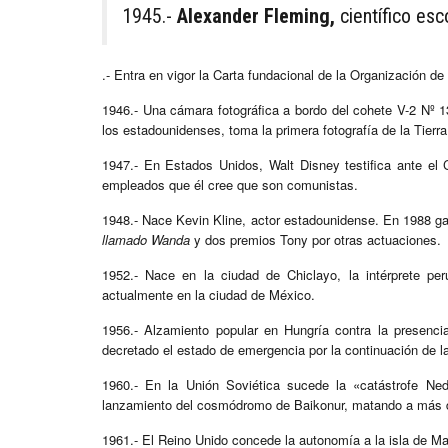
1945.-
Alexander Fleming,
científico es
.- Entra en vigor la Carta fundacional de la Organización d
1946.- Una cámara fotográfica a bordo del cohete V-2 Nº 1
los estadounidenses, toma la primera fotografía de la Tierra
1947.- En Estados Unidos, Walt Disney testifica ante el
empleados que él cree que son comunistas.
1948.- Nace Kevin Kline, actor estadounidense. En 1988 gan
llamado Wanda
y dos premios Tony por otras actuaciones.
1952.- Nace en la ciudad de Chiclayo, la intérprete p
actualmente en la ciudad de México.
1956.- Alzamiento popular en Hungría contra la presenc
decretado el estado de emergencia por la continuación de la
1960.- En la Unión Soviética sucede la «catástrofe Ned
lanzamiento del cosmódromo de Baikonur, matando a más 
1961.- El Reino Unido concede la autonomía a la isla de Ma