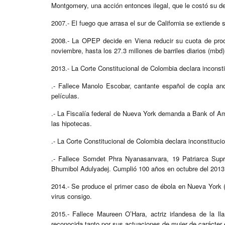
Montgomery, una acción entonces ilegal, que le costó su d
2007.- El fuego que arrasa el sur de California se extiende 
2008.- La OPEP decide en Viena reducir su cuota de produc
noviembre, hasta los 27.3 millones de barriles diarios (mbd)
2013.- La Corte Constitucional de Colombia declara inconstitu
.- Fallece Manolo Escobar, cantante español de copla an
películas.
.- La Fiscalía federal de Nueva York demanda a Bank of A
las hipotecas.
.- La Corte Constitucional de Colombia declara inconstitucion
.- Fallece Somdet Phra Nyanasanvara, 19 Patriarca Sup
Bhumibol Adulyadej. Cumplió 100 años en octubre del 2013
2014.- Se produce el primer caso de ébola en Nueva York 
virus consigo.
2015.- Fallece Maureen O’Hara, actriz irlandesa de la 
reconocida tanto por sus actuaciones de mujer de carácter e