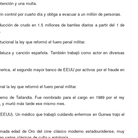
etención y una multa.
sin control por cuarto día y obliga a evacuar a un millón de personas.
ción de crudo en 1.5 millones de barriles diarios a partir del 1 de
.
cional la ley que reformó el fuero penal militar.
daluza y canción española. También trabajó como actor en diversas
merica, el segundo mayor banco de EEUU por activos por el fraude en
al la ley que reformó el fuero penal militar.
remo de Tailandia. Fue nombrado para el cargo en 1989 por el rey
, y murió más tarde ese mismo mes.​
(EEUU). Un médico que trabajó cuidando enfermos en Guinea trajo el
llamada edad de Oro del cine clásico moderno estadounidense, muy
n varios clásicos de culto y antología.