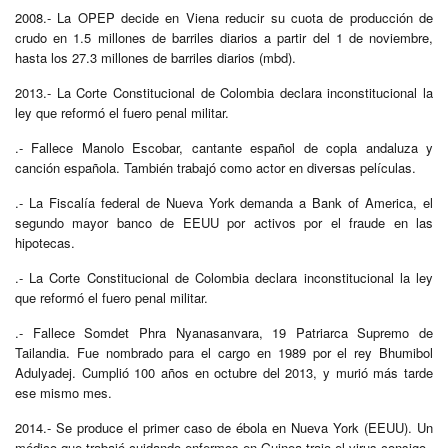
2008.- La OPEP decide en Viena reducir su cuota de producción de
crudo en 1.5 millones de barriles diarios a partir del 1 de noviembre,
hasta los 27.3 millones de barriles diarios (mbd).
2013.- La Corte Constitucional de Colombia declara inconstitucional la
ley que reformó el fuero penal militar.
.- Fallece Manolo Escobar, cantante español de copla andaluza y
canción española. También trabajó como actor en diversas películas.
.- La Fiscalía federal de Nueva York demanda a Bank of America, el
segundo mayor banco de EEUU por activos por el fraude en las
hipotecas.
.- La Corte Constitucional de Colombia declara inconstitucional la ley
que reformó el fuero penal militar.
.- Fallece Somdet Phra Nyanasanvara, 19 Patriarca Supremo de
Tailandia. Fue nombrado para el cargo en 1989 por el rey Bhumibol
Adulyadej. Cumplió 100 años en octubre del 2013, y murió más tarde
ese mismo mes.​
2014.- Se produce el primer caso de ébola en Nueva York (EEUU). Un
médico que trabajó cuidando enfermos en Guinea trajo el virus consigo.