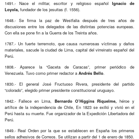
1491.- Nace el militar, escritor y religioso español
Ignacio de
Loyola,
fundador de los jesuitas (f. 1556).
1648.- Se firma la paz de Westfalia después de tres años de
discusiones entre los delegados de las distintas potencias europeas.
Con ella se pone fin a la Guerra de los Treinta años.
1787.- Un fuerte terremoto, que causa numerosas víctimas y daños
materiales, sacude la ciudad de Lima, capital del virreinato español del
Perú.
1808.- Aparece la “Gaceta de Caracas”, primer periódico de
Venezuela. Tuvo como primer redactor a
Andrés Bello
.
1830.- El general José Fructuoso Rivera, presidente del partido
“colorado”, elegido primer presidente constitucional uruguayo.
1842.- Fallece en Lima,
Bernardo O’Higgins Riquelme,
héroe y
artífice de la independencia de Chile, En 1823 se exilió y vivió en el
Perú hasta su muerte. Fue organizador de la Expedición Libertadora del
Perú.
1849.- Real Orden por la que se establecen en España los primeros
sellos adhesivos de Correos. Se utilizan a partir del 1 de enero de 1850.