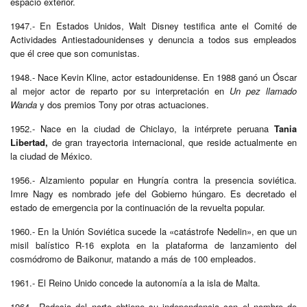
espacio exterior.
1947.- En Estados Unidos, Walt Disney testifica ante el Comité de
Actividades Antiestadounidenses y denuncia a todos sus empleados
que él cree que son comunistas.
1948.- Nace Kevin Kline, actor estadounidense. En 1988 ganó un Óscar
al mejor actor de reparto por su interpretación en
Un pez llamado
Wanda
y dos premios Tony por otras actuaciones.
1952.- Nace en la ciudad de Chiclayo, la intérprete peruana
Tania
Libertad,
de gran trayectoria internacional, que reside actualmente en
la ciudad de México.
1956.- Alzamiento popular en Hungría contra la presencia soviética.
Imre Nagy es nombrado jefe del Gobierno húngaro. Es decretado el
estado de emergencia por la continuación de la revuelta popular.
1960.- En la Unión Soviética sucede la «catástrofe Nedelin», en que un
misil balístico R-16 explota en la plataforma de lanzamiento del
cosmódromo de Baikonur, matando a más de 100 empleados.
1961.- El Reino Unido concede la autonomía a la isla de Malta.
1964.- Rodesia del norte obtiene su independencia con el nombre de