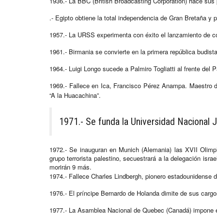
1936.- La BBC (British Broadcasting Corporation) hace sus
.- Egipto obtiene la total independencia de Gran Bretaña y 
1957.- La URSS experimenta con éxito el lanzamiento de co
1961.- Birmania se convierte en la primera república budist
1964.- Luigi Longo sucede a Palmiro Togliatti al frente del P
1969.- Fallece en Ica, Francisco Pérez Anampa. Maestro 
“A la Huacachina”.
1971.- Se funda la Universidad Nacional
1972.- Se inauguran en Munich (Alemania) las XVII Olimp
grupo terrorista palestino, secuestrará a la delegación isr
morirán 9 más.
1974.- Fallece Charles Lindbergh, pionero estadounidense d
1976.- El príncipe Bernardo de Holanda dimite de sus cargos
1977.- La Asamblea Nacional de Quebec (Canadá) impone el