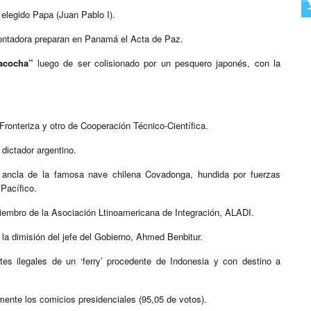
 elegido Papa (Juan Pablo I).
Contadora preparan en Panamá el Acta de Paz.
acocha”
luego de ser colisionado por un pesquero japonés, con la
Fronteriza y otro de Cooperación Técnico-Científica.
 dictador argentino.
l ancla de la famosa nave chilena Covadonga, hundida por fuerzas
 Pacífico.
iembro de la Asociación Ltinoamericana de Integración, ALADI.
 la dimisión del jefe del Gobierno, Ahmed Benbitur.
es ilegales de un ‘ferry’ procedente de Indonesia y con destino a
ente los comicios presidenciales (95,05 de votos).