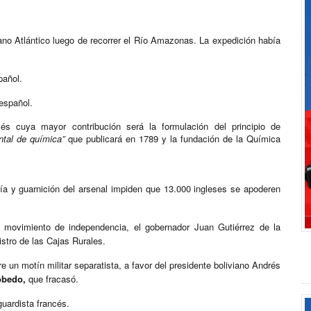
éano Atlántico luego de recorrer el Río Amazonas. La expedición había
pañol.
español.
cés cuya mayor contribución será la formulación del principio de
ntal de química”
que publicará en 1789 y la fundación de la Química
ía y guarnición del arsenal impiden que 13.000 ingleses se apoderen
l movimiento de independencia, el gobernador Juan Gutiérrez de la
istro de las Cajas Rurales.
 un motín militar separatista, a favor del presidente boliviano Andrés
obedo,
que fracasó.
guardista francés.