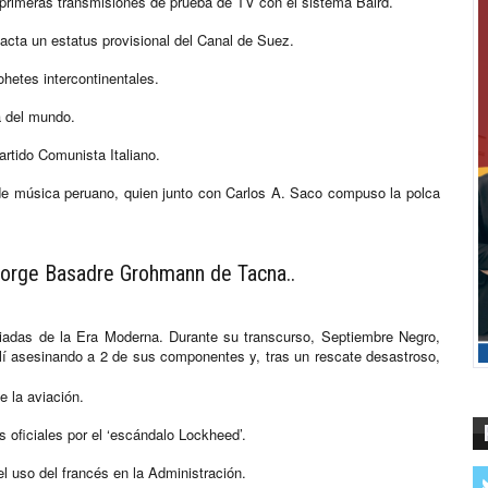
 primeras transmisiones de prueba de TV con el sistema Baird.
pacta un estatus provisional del Canal de Suez.
hetes intercontinentales.
a del mundo.
artido Comunista Italiano.
de música peruano, quien junto con Carlos A. Saco compuso la polca
 Jorge Basadre Grohmann de Tacna..
iadas de la Era Moderna. Durante su transcurso, Septiembre Negro,
aelí asesinando a 2 de sus componentes y, tras un rescate desastroso,
e la aviación.
 oficiales por el ‘escándalo Lockheed’.
 uso del francés en la Administración.