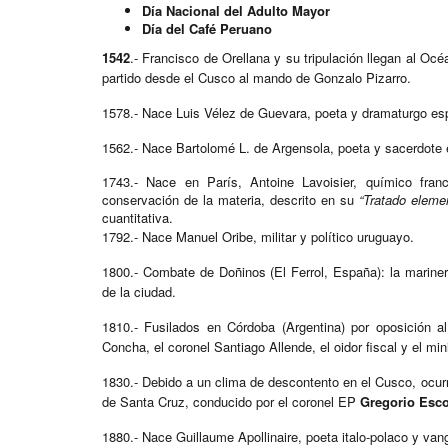
Día Nacional del Adulto Mayor
Día del Café Peruano
1542
.- Francisco de Orellana y su tripulación llegan al Oc
partido desde el Cusco al mando de Gonzalo Pizarro.
1578.- Nace Luis Vélez de Guevara, poeta y dramaturgo es
1562.- Nace Bartolomé L. de Argensola, poeta y sacerdote 
1743.- Nace en París, Antoine Lavoisier, químico fran
conservación de la materia, descrito en su
“Tratado eleme
cuantitativa.
1792.- Nace Manuel Oribe, militar y político uruguayo.
1800.- Combate de Doñinos (El Ferrol, España): la mariner
de la ciudad.
1810.- Fusilados en Córdoba (Argentina) por oposición a
Concha, el coronel Santiago Allende, el oidor fiscal y el min
1830.- Debido a un clima de descontento en el Cusco, ocurre
de Santa Cruz, conducido por el coronel EP
Gregorio Esc
1880.- Nace Guillaume Apollinaire, poeta italo-polaco y van