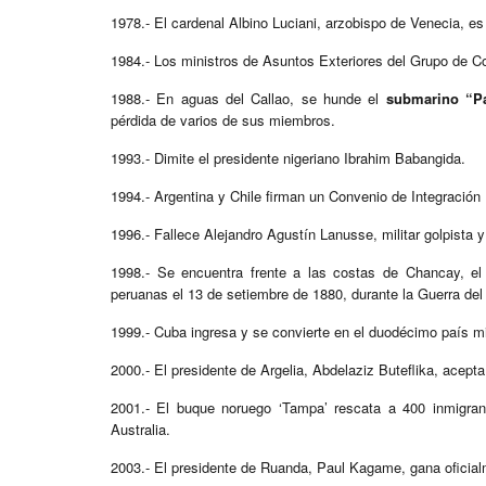
1978.- El cardenal Albino Luciani, arzobispo de Venecia, es
1984.- Los ministros de Asuntos Exteriores del Grupo de 
1988.- En aguas del Callao, se hunde el
submarino “P
pérdida de varios de sus miembros.
1993.- Dimite el presidente nigeriano Ibrahim Babangida.
1994.- Argentina y Chile firman un Convenio de Integración 
1996.- Fallece Alejandro Agustín Lanusse, militar golpista y
1998.- Se encuentra frente a las costas de Chancay, e
peruanas el 13 de setiembre de 1880, durante la Guerra del
1999.- Cuba ingresa y se convierte en el duodécimo país m
2000.- El presidente de Argelia, Abdelaziz Buteflika, acepta
2001.- El buque noruego ‘Tampa’ rescata a 400 inmigrant
Australia.
2003.- El presidente de Ruanda, Paul Kagame, gana oficialm