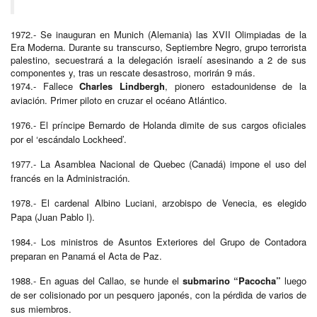
1972.- Se inauguran en Munich (Alemania) las XVII Olimpiadas de la
Era Moderna. Durante su transcurso, Septiembre Negro, grupo terrorista
palestino, secuestrará a la delegación israelí asesinando a 2 de sus
componentes y, tras un rescate desastroso, morirán 9 más.
1974.- Fallece
Charles Lindbergh
, pionero estadounidense de la
aviación. Primer piloto en cruzar el océano Atlántico.
1976.- El príncipe Bernardo de Holanda dimite de sus cargos oficiales
por el ‘escándalo Lockheed’.
1977.- La Asamblea Nacional de Quebec (Canadá) impone el uso del
francés en la Administración.
1978.- El cardenal Albino Luciani, arzobispo de Venecia, es elegido
Papa (Juan Pablo I).
1984.- Los ministros de Asuntos Exteriores del Grupo de Contadora
preparan en Panamá el Acta de Paz.
1988.- En aguas del Callao, se hunde el
submarino “Pacocha”
luego
de ser colisionado por un pesquero japonés, con la pérdida de varios de
sus miembros.