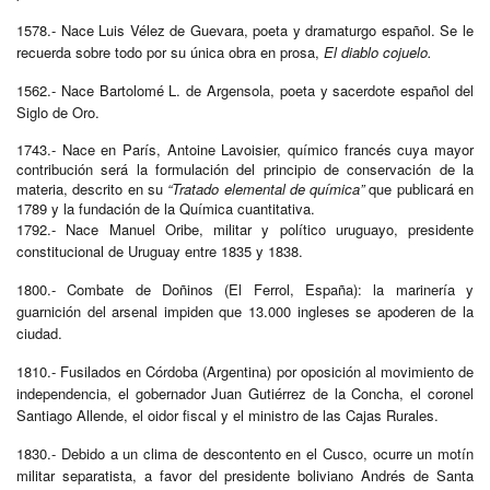
1578.- Nace Luis Vélez de Guevara, poeta y dramaturgo español. Se le
recuerda sobre todo por su única obra en prosa,
El diablo cojuelo.
1562.- Nace Bartolomé L. de Argensola, poeta y sacerdote español del
Siglo de Oro.
1743.- Nace en París, Antoine Lavoisier, químico francés cuya mayor
contribución será la formulación del principio de conservación de la
materia, descrito en su
“Tratado elemental de química”
que publicará en
1789 y la fundación de la Química cuantitativa.
1792.- Nace Manuel Oribe, militar y político uruguayo, presidente
constitucional de Uruguay entre 1835 y 1838.
1800.- Combate de Doñinos (El Ferrol, España): la marinería y
guarnición del arsenal impiden que 13.000 ingleses se apoderen de la
ciudad.
1810.- Fusilados en Córdoba (Argentina) por oposición al movimiento de
independencia, el gobernador Juan Gutiérrez de la Concha, el coronel
Santiago Allende, el oidor fiscal y el ministro de las Cajas Rurales.
1830.- Debido a un clima de descontento en el Cusco, ocurre un motín
militar separatista, a favor del presidente boliviano Andrés de Santa