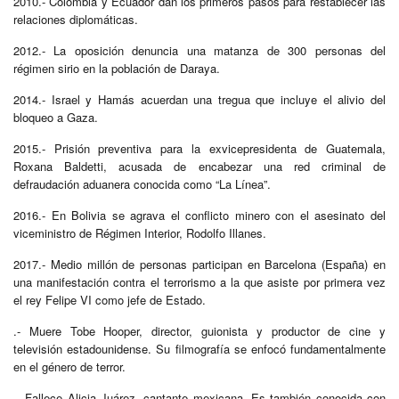
2010.- Colombia y Ecuador dan los primeros pasos para restablecer las
relaciones diplomáticas.
2012.- La oposición denuncia una matanza de 300 personas del
régimen sirio en la población de Daraya.
2014.- Israel y Hamás acuerdan una tregua que incluye el alivio del
bloqueo a Gaza.
2015.- Prisión preventiva para la exvicepresidenta de Guatemala,
Roxana Baldetti, acusada de encabezar una red criminal de
defraudación aduanera conocida como “La Línea”.
2016.- En Bolivia se agrava el conflicto minero con el asesinato del
viceministro de Régimen Interior, Rodolfo Illanes.
2017.- Medio millón de personas participan en Barcelona (España) en
una manifestación contra el terrorismo a la que asiste por primera vez
el rey Felipe VI como jefe de Estado.
.- Muere Tobe Hooper, director, guionista y productor de cine y
televisión estadounidense. Su filmografía se enfocó fundamentalmente
en el género de terror.
.- Fallece Alicia Juárez, cantante mexicana. Es también conocida con