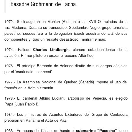
Basadre Grohmann de Tacna.
1972.- Se inauguran en Munich (Alemania) las XVII Olimpiadas de la
Era Moderna. Durante su transcurso, Septiembre Negro, grupo terrorista
palestino, secuestrará a la delegación israelí asesinando a 2 de sus
componentes y, tras un rescate desastroso, morirán 9 más.
1974.- Fallece
Charles Lindbergh
, pionero estadounidense de la
aviación. Primer piloto en cruzar el océano Atlántico.
1976.- El príncipe Bernardo de Holanda dimite de sus cargos oficiales
por el ‘escándalo Lockheed’.
1977.- La Asamblea Nacional de Quebec (Canadá) impone el uso del
francés en la Administración.
1978.- El cardenal Albino Luciani, arzobispo de Venecia, es elegido
Papa (Juan Pablo I).
1984.- Los ministros de Asuntos Exteriores del Grupo de Contadora
preparan en Panamá el Acta de Paz.
1988.- En aguas del Callao, se hunde el
submarino “Pacocha”
luego