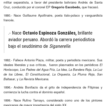
militar separatista, a favor del presidente boliviano Andrés de Santa
Cruz, conducido por el coronel EP
Gregorio Escobedo,
que fracasó.
1880.- Nace Guillaume Apollinaire, poeta italo-polaco y vanguardista
francés.
.- Nace
Octavio Espinoza Gonzáles,
brillante
aviador peruano. Abordó la carrera periodística
bajo el seudónimo de
Siganerelle
.
1882.- Fallece Antonio Plaza, militar, poeta y periodista mexicano. Sus
ideales liberales y sus críticas, fueron plasmados en los periódicos
El
Horóscopo
,
Los Padres del Agua Fría
,
La Idea
,
La Bandera Roja
,
La Luz
de los Libres
,
El Constitucional
,
La Orquesta
,
La Pluma Roja
,
San
Baltasar
, y
La Revista Mexicana.
1896.- Andrés Bonifacio da el grito de independencia de Filipinas y
comienza la lucha contra el dominio español.
1899.- Nace Rufino Tamayo, considerado como uno de los pintores
mexicanos de mayor importancia del siglo XX.