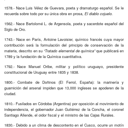
1578.- Nace Luis Vélez de Guevara, poeta y dramaturgo español. Se le
recuerda sobre todo por su única obra en prosa,
El diablo cojuelo.
1562.- Nace Bartolomé L. de Argensola, poeta y sacerdote español del
Siglo de Oro.
1743.- Nace en París, Antoine Lavoisier, químico francés cuya mayor
contribución será la formulación del principio de conservación de la
materia, descrito en su
“Tratado elemental de química”
que publicará en
1789 y la fundación de la Química cuantitativa.
1792.- Nace Manuel Oribe, militar y político uruguayo, presidente
constitucional de Uruguay entre 1835 y 1838.
1800.- Combate de Doñinos (El Ferrol, España): la marinería y
guarnición del arsenal impiden que 13,000 ingleses se apoderen de la
ciudad.
1810.- Fusilados en Córdoba (Argentina) por oposición al movimiento de
independencia, el gobernador Juan Gutiérrez de la Concha, el coronel
Santiago Allende, el oidor fiscal y el ministro de las Cajas Rurales.
1830.- Debido a un clima de descontento en el Cusco, ocurre un motín