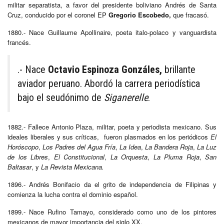
militar separatista, a favor del presidente boliviano Andrés de Santa
Cruz, conducido por el coronel EP
Gregorio Escobedo,
que fracasó.
1880.- Nace Guillaume Apollinaire, poeta italo-polaco y vanguardista
francés.
.- Nace
Octavio Espinoza Gonzáles,
brillante
aviador peruano. Abordó la carrera periodística
bajo el seudónimo de
Siganerelle
.
1882.- Fallece Antonio Plaza, militar, poeta y periodista mexicano. Sus
ideales liberales y sus críticas, fueron plasmados en los periódicos
El
Horóscopo
,
Los Padres del Agua Fría
,
La Idea
,
La Bandera Roja
,
La Luz
de los Libres
,
El Constitucional
,
La Orquesta
,
La Pluma Roja
,
San
Baltasar
, y
La Revista Mexicana.
1896.- Andrés Bonifacio da el grito de independencia de Filipinas y
comienza la lucha contra el dominio español.
1899.- Nace Rufino Tamayo, considerado como uno de los pintores
mexicanos de mayor importancia del siglo XX.