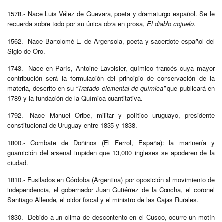
1578.- Nace Luis Vélez de Guevara, poeta y dramaturgo español. Se le
recuerda sobre todo por su única obra en prosa,
El diablo cojuelo.
1562.- Nace Bartolomé L. de Argensola, poeta y sacerdote español del
Siglo de Oro.
1743.- Nace en París, Antoine Lavoisier, químico francés cuya mayor
contribución será la formulación del principio de conservación de la
materia, descrito en su
“Tratado elemental de química”
que publicará en
1789 y la fundación de la Química cuantitativa.
1792.- Nace Manuel Oribe, militar y político uruguayo, presidente
constitucional de Uruguay entre 1835 y 1838.
1800.- Combate de Doñinos (El Ferrol, España): la marinería y
guarnición del arsenal impiden que 13,000 ingleses se apoderen de la
ciudad.
1810.- Fusilados en Córdoba (Argentina) por oposición al movimiento de
independencia, el gobernador Juan Gutiérrez de la Concha, el coronel
Santiago Allende, el oidor fiscal y el ministro de las Cajas Rurales.
1830.- Debido a un clima de descontento en el Cusco, ocurre un motín