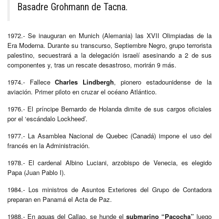
Basadre Grohmann de Tacna.
1972.- Se inauguran en Munich (Alemania) las XVII Olimpiadas de la
Era Moderna. Durante su transcurso, Septiembre Negro, grupo terrorista
palestino, secuestrará a la delegación israelí asesinando a 2 de sus
componentes y, tras un rescate desastroso, morirán 9 más.
1974.- Fallece
Charles Lindbergh
, pionero estadounidense de la
aviación. Primer piloto en cruzar el océano Atlántico.
1976.- El príncipe Bernardo de Holanda dimite de sus cargos oficiales
por el ‘escándalo Lockheed’.
1977.- La Asamblea Nacional de Quebec (Canadá) impone el uso del
francés en la Administración.
1978.- El cardenal Albino Luciani, arzobispo de Venecia, es elegido
Papa (Juan Pablo I).
1984.- Los ministros de Asuntos Exteriores del Grupo de Contadora
preparan en Panamá el Acta de Paz.
1988.- En aguas del Callao, se hunde el
submarino “Pacocha”
luego