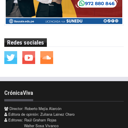
Redes sociales
CrónicaViva
Director: Roberto Mejía Alarcón
Editora de opinión: Zuliana Lainez Otero
Editores: Raúl Graham Rojas
Walter Sosa Vivanco