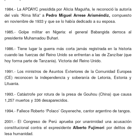
1984.- La APDAYC presidida por Alicia Maguiña, le reconoció la autoría
del vals “Alma Mía” a
Pedro Miguel Arrese Arisméndiz,
compuesto
en noviembre de 1933 y que se lo había dedicado a su esposa.
1985.- Golpe militar en Nigeria: el general Babangida derroca al
presidente Muhamadou Buhari.
1986.- Tiene lugar la guerra más corta jamás registrada en la historia
cuando las fuerzas del Reino Unido se enfrentan a las de Zanzíbar (que
hoy forma parte de Tanzania). Victoria del Reino Unido.
1991.- Los ministros de Asuntos Exteriores de la Comunidad Europea
(CE) reconocen la independencia y soberanía de Letonia, Estonia y
Lituania.
1993.- Catástrofe por rotura de la presa de Gouhou (China) que causa
1,257 muertos y 336 desaparecidos.
1994.- Fallece Roberto ‘Polaco’ Goyeneche, cantor argentino de tangos.
2001.- El Congreso de Perú aprueba por unanimidad una acusación
constitucional contra el expresidente
Alberto Fujimori
por delitos de
lesa humanidad.