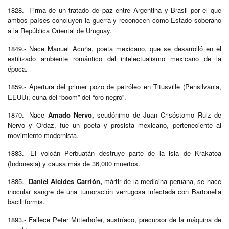
1828.- Firma de un tratado de paz entre Argentina y Brasil por el que
ambos países concluyen la guerra y reconocen como Estado soberano
a la República Oriental de Uruguay.
1849.- Nace Manuel Acuña, poeta mexicano, que se desarrolló en el
estilizado ambiente romántico del intelectualismo mexicano de la
época.
1859.- Apertura del primer pozo de petróleo en Titusville (Pensilvania,
EEUU), cuna del “boom” del “oro negro”.
1870.- Nace
Amado Nervo,
seudónimo de Juan Crisóstomo Ruiz de
Nervo y Ordaz, fue un poeta y prosista mexicano, perteneciente al
movimiento modernista.
1883.- El volcán Perbuatán destruye parte de la isla de Krakatoa
(Indonesia) y causa más de 36,000 muertos.
1885.-
Daniel Alcides Carrión,
mártir de la medicina peruana, se hace
inocular sangre de una tumoración verrugosa infectada con Bartonella
bacilliformis.
1893.- Fallece Peter Mitterhofer, austríaco, precursor de la máquina de