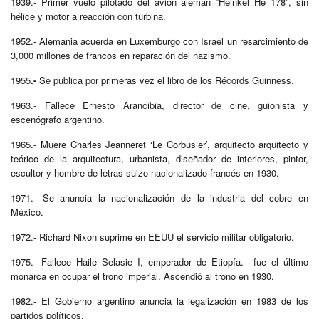
1939.- Primer vuelo pilotado del avión alemán “Heinkel He 178”, sin
hélice y motor a reacción con turbina.
1952.- Alemania acuerda en Luxemburgo con Israel un resarcimiento de
3,000 millones de francos en reparación del nazismo.
1955
.-
Se publica por primeras vez el libro de los Récords Guinness.
1963.- Fallece Ernesto Arancibia, director de cine, guionista y
escenógrafo argentino.
1965.- Muere Charles Jeanneret ‘Le Corbusier’, arquitecto arquitecto y
teórico de la arquitectura, urbanista, diseñador de interiores, pintor,
escultor y hombre de letras suizo nacionalizado francés en 1930.
1971.- Se anuncia la nacionalización de la industria del cobre en
México.
1972.- Richard Nixon suprime en EEUU el servicio militar obligatorio.
1975.- Fallece Haile Selasie I, emperador de Etiopía. fue el último
monarca en ocupar el trono imperial. Ascendió al trono en 1930.
1982.- El Gobierno argentino anuncia la legalización en 1983 de los
partidos políticos.