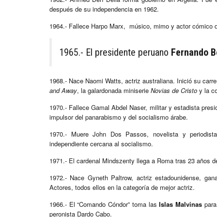
después de su independencia en 1962.
1964.- Fallece Harpo Marx, músico, mimo y actor cómico 
1965.- El presidente peruano
Fernando B
1968.- Nace Naomi Watts, actriz australiana. Inició su carr
and Away
, la galardonada miniserie
Novias de Cristo
y la c
1970.- Fallece Gamal Abdel Naser, militar y estadista presid
impulsor del panarabismo y del socialismo árabe.
1970.- Muere John Dos Passos, novelista y periodista e
independiente cercana al socialismo.
1971.- El cardenal Mindszenty llega a Roma tras 23 años 
1972.- Nace Gyneth Paltrow, actriz estadounidense, ga
Actores, todos ellos en la categoría de mejor actriz.
1966.- El “Comando Cóndor” toma las
Islas Malvinas
para 
peronista Dardo Cabo.