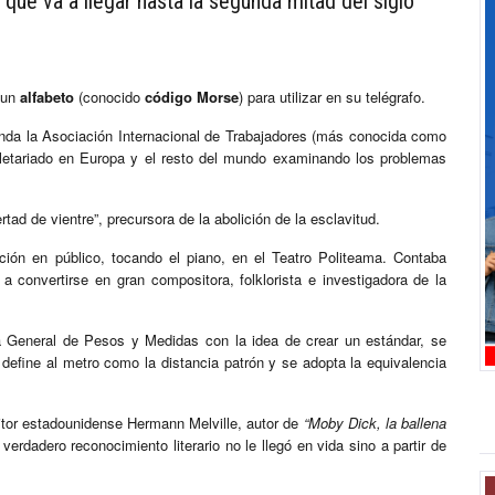
que va a llegar hasta la segunda mitad del siglo
 un
alfabeto
(conocido
código Morse
) para utilizar en su telégrafo.
funda la Asociación Internacional de Trabajadores (más conocida como
proletariado en Europa y el resto del mundo examinando los problemas
tad de vientre”, precursora de la abolición de la esclavitud.
ión en público, tocando el piano, en el Teatro Politeama. Contaba
 convertirse en gran compositora, folklorista e investigadora de la
ia General de Pesos y Medidas con la idea de crear un estándar, se
define al metro como la distancia patrón y se adopta la equivalencia
ritor estadounidense Hermann Melville, autor de
“Moby Dick, la ballena
verdadero reconocimiento literario no le llegó en vida sino a partir de