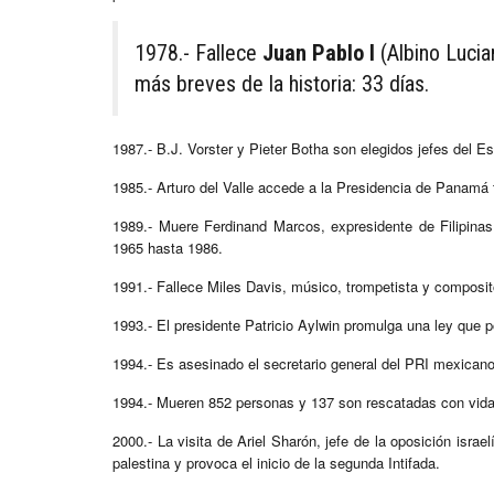
1978.- Fallece
Juan Pablo I
(Albino Lucian
más breves de la historia: 33 días.
1987.- B.J. Vorster y Pieter Botha son elegidos jefes del E
1985.- Arturo del Valle accede a la Presidencia de Panamá t
1989.- Muere Ferdinand Marcos, expresidente de Filipinas
1965 hasta 1986.
1991.- Fallece Miles Davis, músico, trompetista y composit
1993.- El presidente Patricio Aylwin promulga una ley que p
1994.- Es asesinado el secretario general del PRI mexican
1994.- Mueren 852 personas y 137 son rescatadas con vida d
2000.- La visita de Ariel Sharón, jefe de la oposición isra
palestina y provoca el inicio de la segunda Intifada.