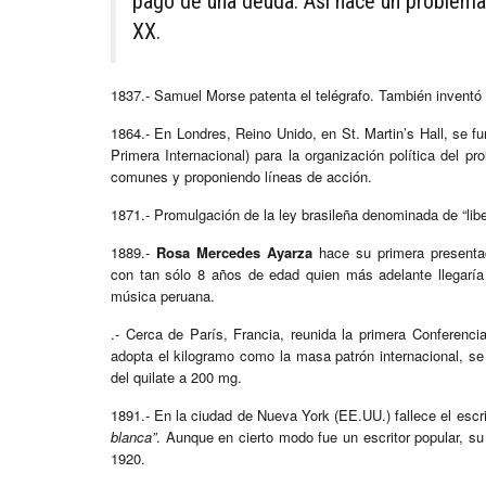
pago de una deuda. Así nace un problema 
XX.
1837.- Samuel Morse patenta el telégrafo. También inventó
1864.- En Londres, Reino Unido, en St. Martin’s Hall, se 
Primera Internacional) para la organización política del 
comunes y proponiendo líneas de acción.
1871.- Promulgación de la ley brasileña denominada de “liber
1889.-
Rosa Mercedes Ayarza
hace su primera presentac
con tan sólo 8 años de edad quien más adelante llegaría a
música peruana.
.- Cerca de París, Francia, reunida la primera Conferenc
adopta el kilogramo como la masa patrón internacional, se 
del quilate a 200 mg.
1891.- En la ciudad de Nueva York (EE.UU.) fallece el esc
blanca”
. Aunque en cierto modo fue un escritor popular, su 
1920.