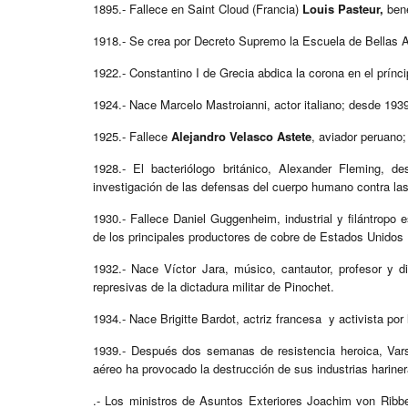
1895.- Fallece en Saint Cloud (Francia)
Louis Pasteur,
bene
1918.- Se crea por Decreto Supremo la Escuela de Bellas A
1922.- Constantino I de Grecia abdica la corona en el prínc
1924.- Nace Marcelo Mastroianni, actor italiano; desde 193
1925.- Fallece
Alejandro Velasco Astete
, aviador peruano;
1928.- El bacteriólogo británico, Alexander Fleming, de
investigación de las defensas del cuerpo humano contra las
1930.- Fallece Daniel Guggenheim, industrial y filántrop
de los principales productores de cobre de Estados Unidos
1932.- Nace Víctor Jara, músico, cantautor, profesor y di
represivas de la dictadura militar de Pinochet.
1934.- Nace Brigitte Bardot, actriz francesa y activista por
1939.- Después dos semanas de resistencia heroica, Vars
aéreo ha provocado la destrucción de sus industrias hariner
.- Los ministros de Asuntos Exteriores Joachim von Ribbe