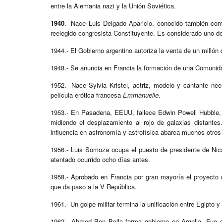
entre la Alemania nazi y la Unión Soviética.
1940
.- Nace Luis Delgado Aparicio, conocido también com
reelegido congresista Constituyente. Es considerado uno de
1944.- El Gobierno argentino autoriza la venta de un millón
1948.- Se anuncia en Francia la formación de una Comunid
1952.- Nace Sylvia Kristel, actriz, modelo y cantante n
película erótica francesa
Emmanuelle
.
1953.- En Pasadena, EEUU, fallece Edwin Powell Hubble,
midiendo el desplazamiento al rojo de galaxias distante
influencia en astronomía y astrofísica abarca muchos otro
1956.- Luis Somoza ocupa el puesto de presidente de Nica
atentado ocurrido ocho días antes.
1958.- Aprobado en Francia por gran mayoría el proyecto d
que da paso a la V República.
1961.- Un golpe militar termina la unificación entre Egipto 
1962.- Ahmed Ben Bella forma gobierno en Argelia. Fue e