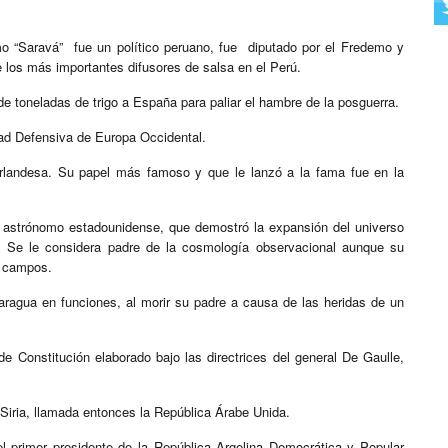
o “Saravá” ​ fue un político peruano, fue diputado por el Fredemo y
 los más importantes difusores de salsa en el Perú.
 de toneladas de trigo a España para paliar el hambre de la posguerra.
ad Defensiva de Europa Occidental.
eerlandesa. Su papel más famoso y que le lanzó a la fama fue en la
 astrónomo estadounidense, que demostró la expansión del universo
s. Se le considera padre de la cosmología observacional aunque su
s campos.
ragua en funciones, al morir su padre a causa de las heridas de un
e Constitución elaborado bajo las directrices del general De Gaulle,
y Siria, llamada entonces la República Árabe Unida.
l primer presidente de la República Argelina Democrática y Popular