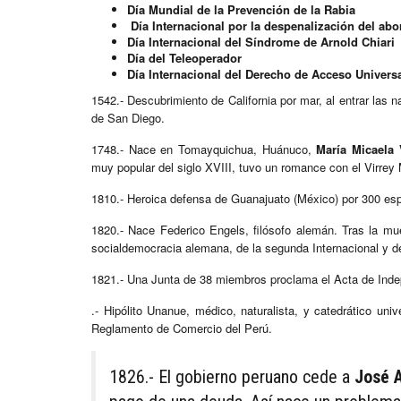
Día Mundial de la Prevención de la Rabia
Día Internacional por la despenalización del ab
Día Internacional del Síndrome de Arnold Chiari
Día del
Teleoperador
Día Internacional del Derecho de Acceso Universa
1542.- Descubrimiento de California por mar, al entrar las 
de San Diego.
1748.- Nace en Tomayquichua, Huánuco,
María Micaela V
muy popular del siglo XVIII, tuvo un romance con el Virre
1810.- Heroica defensa de Guanajuato (México) por 300 esp
1820.- Nace Federico Engels, filósofo alemán. Tras la mue
socialdemocracia alemana, de la segunda Internacional y d
1821.- Una Junta de 38 miembros proclama el Acta de Inde
.- Hipólito Unanue, médico, naturalista, y catedrático uni
Reglamento de Comercio del Perú.
1826.- El gobierno peruano cede a
José 