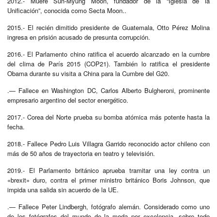
2012.- Muere Sun-Myung Moon, fundador de la “Iglesia de la
Unificación”, conocida como Secta Moon..
2015.- El recién dimitido presidente de Guatemala, Otto Pérez Molina
ingresa en prisión acusado de presunta corrupción.
2016.- El Parlamento chino ratifica el acuerdo alcanzado en la cumbre
del clima de París 2015 (COP21). También lo ratifica el presidente
Obama durante su visita a China para la Cumbre del G20.
.— Fallece en Washington DC, Carlos Alberto Bulgheroni, prominente
empresario argentino del sector energético.
2017.- Corea del Norte prueba su bomba atómica más potente hasta la
fecha.
2018.- Fallece Pedro Luis Villagra Garrido reconocido actor chileno con
más de 50 años de trayectoria en teatro y televisión.
2019.- El Parlamento británico aprueba tramitar una ley contra un
«brexit» duro, contra el primer ministro británico Boris Johnson, que
impida una salida sin acuerdo de la UE.
.— Fallece Peter Lindbergh, fotógrafo alemán. Considerado como uno
de los fotógrafos del mundo de la moda por excelencia, sobre todo