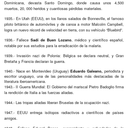
Dominicana, devasta Santo Domingo, donde causa unos 4,500
muertos, 20, 000 heridos y cuantiosas pérdidas materiales.
1935.- En Utah (EEUU), en los llanos salados de Bonneville, el famoso
piloto británico de automóviles y de canoa a motor Malcolm Campbell,
logra un nuevo récord de velocidad en tierra, con su vehículo “Bluebird”.
1936.- Fallece
Sadí de Buen Lozano
, médico y científico español,
notable por sus estudios para la erradicación de la malaria.
1939.- Invasión nazi de Polonia: Bélgica se declara neutral, y Gran
Bretaña y Francia declaran la guerra.
1940.- Nace en Montevideo (Uruguay)
Eduardo Galeano,
periodista y
escritor uruguayo, una de las personalidades más destacadas de la
literatura iberoamericana.
1943.- II Guerra Mundial: El Gobierno del mariscal Pietro Badoglio firma
la rendición de Italia a las fuerzas aliadas.
1944.- Las tropas aliadas liberan Bruselas de la ocupación nazi.
1947.- EEUU entrega isótopos radiactivos a científicos de países
amigos.