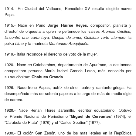
1914.- En Ciudad del Vaticano, Benedicto XV resulta elegido nuevo
Papa.
1915.- Nace en Puno
Jorge Huirse Reyes,
compositor, pianista y
director de orquesta a quien le pertenece los valses
Aromas Criollos,
Encontré una carta tuya, Quejas de amor, Quisiera verte siempre
, la
polka
Lima
y la marinera
Montonero Arequipeño.
1919.- Italia reconoce el derecho de voto de la mujer.
1920.- Nace en Cotabambas, departamento de Apurímac, la destacada
compositora peruana María Isabel Granda Larco, más conocida por
su seudónimo:
Chabuca Granda.
1926.- Nace Irene Papas, actriz de cine, teatro y cantante griega. Ha
desempeñado más de setenta papeles a lo largo de más de medio siglo
de carrera.
1928.- Nace Renán Flores Jaramillo, escritor ecuatoriano. Obtuvo
el Premio Nacional de Periodismo “
Miguel de Cervantes
” (1974); el
“Carabela de Plata” (1976) y el “Carlos Septien” (1977).
1930.- El ciclón San Zenón, uno de los mas letales en la República