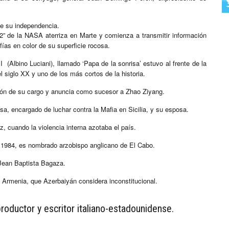
ne su independencia.
 2” de la NASA aterriza en Marte y comienza a transmitir información
fías en color de su superficie rocosa.
 (Albino Luciani), llamado ‘Papa de la sonrisa’ estuvo al frente de la
l siglo XX y uno de los más cortos de la historia.
sión de su cargo y anuncia como sucesor a Zhao Ziyang.
a, encargado de luchar contra la Mafia en Sicilia, y su esposa.
z, cuando la violencia interna azotaba el país.
 1984, es nombrado arzobispo anglicano de El Cabo.
 Jean Baptista Bagaza.
a Armenia, que Azerbaiyán considera inconstitucional.
productor y escritor italiano-estadounidense.