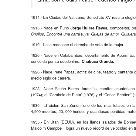
1914.- En Ciudad del Vaticano, Benedicto XV resulta elegi
1915.- Nace en Puno
Jorge Huirse Reyes,
compositor, pia
Criollos, Encontré una carta tuya, Quejas de amor, Quisiera
1919.- Italia reconoce el derecho de voto de la mujer.
1920.- Nace en Cotabambas, departamento de Apurímac, 
conocida por su seudónimo:
Chabuca Granda.
1926.- Nace Irene Papas, actriz de cine, teatro y cantant
medio siglo de carrera.
1928.- Nace Renán Flores Jaramillo, escritor ecuatorian
(1974); el “Carabela de Plata” (1976) y el “Carlos Septien” (
1930.- El ciclón San Zenón, uno de los mas letales en 
4,500 muertos, 20, 000 heridos y cuantiosas pérdidas mater
1935.- En Utah (EEUU), en los llanos salados de Bonnevi
Malcolm Campbell, logra un nuevo récord de velocidad en tie