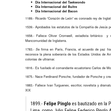
Día Internacional del Taekwondo
Día Internacional del Buitre
Día Internacional del Bacon
1189.- Ricardo “Corazón de León” es coronado rey de Inglat
1539.- Aprobados los estatutos de la Compañía de Jesús po
1658.- Fallece Oliver Cromwell, estadista británico y m
Mancomunidad de Inglaterra.
1783.-
S
e firma en París, Francia, el acuerdo de paz fr
reconoce la plena soberanía de los Estados Unidos de Amé
colonias de ultramar.
1816.- Es fusilado el comandante ecuatoriano Carlos de Mon
1875.- Nace Ferdinand Porsche, fundador de Porsche y cre
1883.- Fallece Ivan Turguenev, escritor, novelista y dramat
XIX
1899.-
Felipe Pinglo
es bautizado en la P
Lima, como Julio Felipe Federico Pinglo A