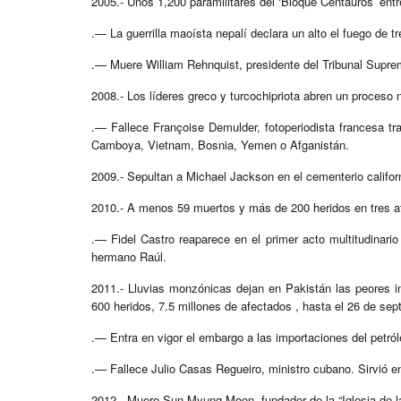
2005.- Unos 1,200 paramilitares del ‘Bloque Centauros’ ent
.— La guerrilla maoísta nepalí declara un alto el fuego de 
.— Muere William Rehnquist, presidente del Tribunal Sup
2008.- Los líderes greco y turcochipriota abren un proceso n
.— Fallece Françoise Demulder, fotoperiodista francesa tra
Camboya, Vietnam, Bosnia, Yemen o Afganistán.
2009.- Sepultan a Michael Jackson en el cementerio calif
2010.- A menos 59 muertos y más de 200 heridos en tres at
.— Fidel Castro reaparece en el primer acto multitudinario
hermano Raúl.
2011.- Lluvias monzónicas dejan en Pakistán las peores 
600 heridos, 7.5 millones de afectados , hasta el 26 de sep
.— Entra en vigor el embargo a las importaciones del petróle
.— Fallece Julio Casas Regueiro, ministro cubano. Sirvió e
2012.- Muere Sun-Myung Moon, fundador de la “Iglesia de l