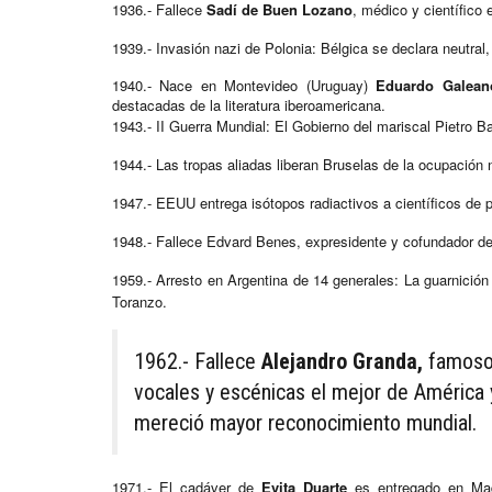
1936.- Fallece
Sadí de Buen Lozano
, médico y científico 
1939.- Invasión nazi de Polonia: Bélgica se declara neutral,
1940.- Nace en Montevideo (Uruguay)
Eduardo Galean
destacadas de la literatura iberoamericana.
1943.- II Guerra Mundial: El Gobierno del mariscal Pietro Bad
1944.- Las tropas aliadas liberan Bruselas de la ocupación 
1947.- EEUU entrega isótopos radiactivos a científicos de 
1948.- Fallece Edvard Benes, expresidente y cofundador de
1959.- Arresto en Argentina de 14 generales: La guarnición
Toranzo.
1962.- Fallece
Alejandro Granda,
famoso 
vocales y escénicas el mejor de América y 
mereció mayor reconocimiento mundial.
1971.- El cadáver de
Evita Duarte
es entregado en Mad