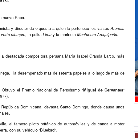
do nuevo Papa.
nista y director de orquesta a quien le pertenece los valses
Aromas
 verte siempre
, la polka
Lima
y la marinera
Montonero Arequipeño.
la destacada compositora peruana María Isabel Granda Larco, más
e griega. Ha desempeñado más de setenta papeles a lo largo de más de
o. Obtuvo el Premio Nacional de Periodismo “
Miguel de Cervantes
”
1977).
la República Dominicana, devasta Santo Domingo, donde causa unos
iales.
lle, el famoso piloto británico de automóviles y de canoa a motor
rra, con su vehículo “Bluebird”.