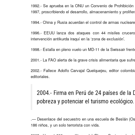
1992.- Se aprueba en la ONU un Convenio de Prohibición U
1997, proscribiendo el desarrollo, almacenamiento y prolif
1994.- China y Rusia acuerdan el control de armas nucleare
1996.- EEUU lanza dos ataques con 44 misiles crucero 
intervención antikurda iraquí en la ‘zona de exclusión’.
1998.- Estalla en pleno vuelo un MD-11 de la Swissair fre
2001.- La FAO alerta de la grave crisis alimentaria que su
2002.- Fallece Adolfo Carvajal Quelquejeu, editor colombia
editoriales.
2004.- Firma en Perú de 24 países de la 
pobreza y potenciar el turismo ecológico.
.— Desenlace del secuestro en una escuela de Beslán (Oset
186 niños, y un solo terrorista con vida.