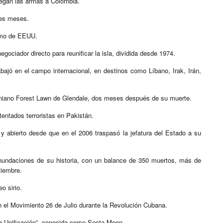
regan las armas a Colombia.
tres meses.
remo de EEUU.
egociador directo para reunificar la isla, dividida desde 1974.
bajó en el campo internacional, en destinos como Líbano, Irak, Irán,
orniano Forest Lawn de Glendale, dos meses después de su muerte.
entados terroristas en Pakistán.
 y abierto desde que en el 2006 traspasó la jefatura del Estado a su
inundaciones de su historia, con un balance de 350 muertos, más de
tiembre.
o sirio.
n el Movimiento 26 de Julio durante la Revolución Cubana.
a Unificación”, conocida como Secta Moon..