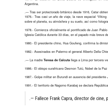
Argentina.
.— Tras ser protectorado británico desde 1916, Catar obtie
1976.- Tras casi un año de viaje, la nave espacial “Viking
sobre el planeta, su atmósfera y su suelo, así como fotogra
1978.- Comienza oficialmente el pontificado de Juan Pablo I
Iglesia Católica durante 33 días, en el papado más breve de
1980.- El presidente chino, Hua Goufeng, confirma la dimi
1982.- Asesinados en Palermo el general Alberto Della Chies
.— La madre
Teresa de Calcuta
llega a Lima por tercera ve
1986.- El obispo surafricano Desmon Tutú, Nobel de la Paz
1987.- Golpe militar en Burundi en ausencia del presidente
1991.- El territorio de Nagorno Karabaj se declara Repúblic
.— Fallece Frank Capra, director de cine, 