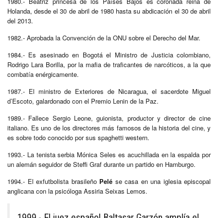
1980.- Beatriz princesa de los Países Bajos es coronada reina de
Holanda, desde el 30 de abril de 1980 hasta su abdicación el 30 de abril
del 2013.
1982.- Aprobada la Convención de la ONU sobre el Derecho del Mar.
1984.- Es asesinado en Bogotá el Ministro de Justicia colombiano,
Rodrigo Lara Borilla, por la mafia de traficantes de narcóticos, a la que
combatía enérgicamente.
1987.- El ministro de Exteriores de Nicaragua, el sacerdote Miguel
d’Escoto, galardonado con el Premio Lenin de la Paz.
1989.- Fallece Sergio Leone, guionista, productor y director de cine
italiano. Es uno de los directores más famosos de la historia del cine, y
es sobre todo conocido por sus spaghetti western.
1993.- La tenista serbia Mónica Seles es acuchillada en la espalda por
un alemán seguidor de Steffi Graf durante un partido en Hamburgo.
1994.- El exfutbolista brasileño
Pelé
se casa en una iglesia episcopal
anglicana con la psicóloga Assiria Seixas Lemos.
1999.- El juez español Baltasar Garzón amplía el