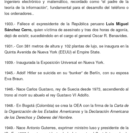
ingeniero electrónico y matemático, recordado como “el padre de la
teoría de la información”, fundamental para el desarrollo del teléfono o
los ordenadores..
1933.- Fallece el expresidente de la República peruano
Luis Miguel
Sánchez Cerro,
quien víctima de asesinato y tras dos horas de agonía,
dejó de existir, sucediéndolo en el cargo el general Oscar R. Benavides.
1931.- Con 381 metros de altura y 102 plantas de lujo, se inaugura en la
Quinta Avenida de Nueva York (EEUU) el Empire State.
1939.- Inaugurada la Exposición Universal en Nueva York.
1945.- Adolf Hitler se suicida en su “bunker” de Berlín, con su esposa
Eva Braun.
1946.- Nace Carlos Gustavo, rey de Suecia desde 1973, ascendiendo al
trono al morir su abuelo el rey Gustavo VI Adolfo.
1948.- En Bogotá (Colombia) se crea la OEA con la firma de la
Carta de
la Organización de los Estados Americanos
y la
Declaración Americana
de los Derechos y Deberes del Hombre
.
1949.- Nace Antonio Guterres, exprimer ministro luso y presidente de la