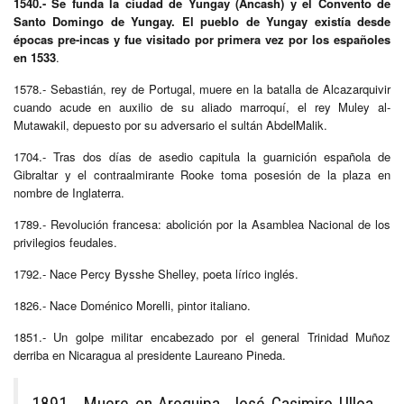
1540.- Se funda la ciudad de Yungay (Ancash) y el Convento de
Santo Domingo de Yungay. El pueblo de Yungay existía desde
épocas pre-incas y fue visitado por primera vez por los españoles
en 1533
.
1578.- Sebastián, rey de Portugal, muere en la batalla de Alcazarquivir
cuando acude en auxilio de su aliado marroquí, el rey Muley al-
Mutawakil, depuesto por su adversario el sultán AbdelMalik.
1704.- Tras dos días de asedio capitula la guarnición española de
Gibraltar y el contraalmirante Rooke toma posesión de la plaza en
nombre de Inglaterra.
1789.- Revolución francesa: abolición por la Asamblea Nacional de los
privilegios feudales.
1792.- Nace Percy Bysshe Shelley, poeta lírico inglés.
1826.- Nace Doménico Morelli, pintor italiano.
1851.- Un golpe militar encabezado por el general Trinidad Muñoz
derriba en Nicaragua al presidente Laureano Pineda.
1891.- Muere en Arequipa, José Casimiro Ulloa,