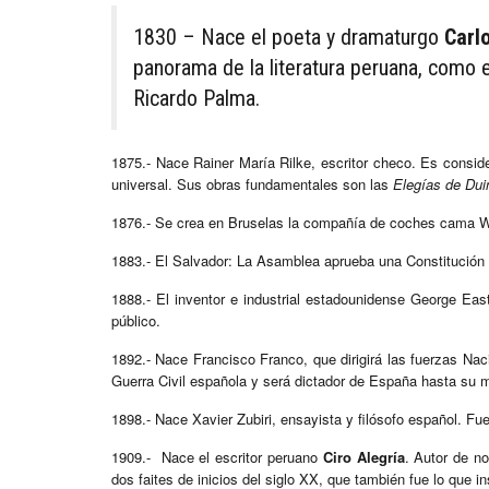
1830 – Nace el poeta y dramaturgo
Carl
panorama de la literatura peruana, como 
Ricardo Palma.
1875.- Nace Rainer María Rilke, escritor checo. Es consid
universal. Sus obras fundamentales son las
Elegías de Dui
1876.- Se crea en Bruselas la compañía de coches cama W
1883.- El Salvador: La Asamblea aprueba una Constitución q
1888.- El inventor e industrial estadounidense George Eas
público.
1892.- Nace Francisco Franco, que dirigirá las fuerzas Na
Guerra Civil española y será dictador de España hasta su 
1898.- Nace Xavier Zubiri, ensayista y filósofo español. Fu
1909.- Nace el escritor peruano
Ciro Alegría
. Autor de no
dos faites de inicios del siglo XX, que también fue lo que ins