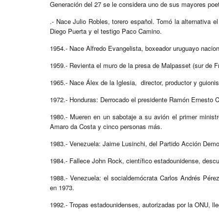
Generación del 27 se le considera uno de sus mayores poe
.- Nace Julio Robles, torero español. Tomó la alternativa e
Diego Puerta y el testigo Paco Camino.
1954.- Nace Alfredo Evangelista, boxeador uruguayo nacion
1959.- Revienta el muro de la presa de Malpasset (sur de 
1965.- Nace Álex de la Iglesia, director, productor y guioni
1972.- Honduras: Derrocado el presidente Ramón Ernesto Cr
1980.- Mueren en un sabotaje a su avión el primer minist
Amaro da Costa y cinco personas más.
1983.- Venezuela: Jaime Lusinchi, del Partido Acción Democ
1984.- Fallece John Rock, científico estadounidense, descub
1988.- Venezuela: el socialdemócrata Carlos Andrés Pérez
en 1973.
1992.- Tropas estadounidenses, autorizadas por la ONU, lleg