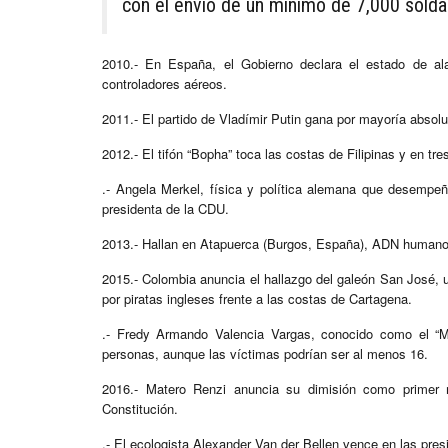
con el envío de un mínimo de 7,000 soldad
2010.- En España, el Gobierno declara el estado de al
controladores aéreos.
2011.- El partido de Vladímir Putin gana por mayoría absolu
2012.- El tifón “Bopha” toca las costas de Filipinas y en 
.- Angela Merkel, física y política alemana que desempeñ
presidenta de la CDU.
2013.- Hallan en Atapuerca (Burgos, España), ADN humano
2015.- Colombia anuncia el hallazgo del galeón San José, u
por piratas ingleses frente a las costas de Cartagena.
.- Fredy Armando Valencia Vargas, conocido como el “M
personas, aunque las víctimas podrían ser al menos 16.
2016.- Matero Renzi anuncia su dimisión como primer mi
Constitución.
.- El ecologista Alexander Van der Bellen vence en las pres