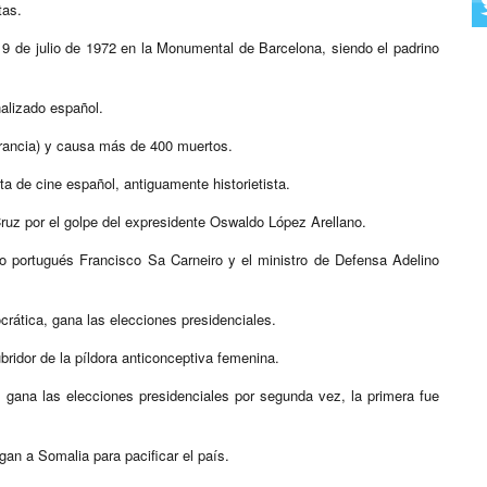
tas.
l 9 de julio de 1972 en la Monumental de Barcelona, siendo el padrino
alizado español.
Francia) y causa más de 400 muertos.
sta de cine español, antiguamente historietista.
uz por el golpe del expresidente Oswaldo López Arellano.
ro portugués Francisco Sa Carneiro y el ministro de Defensa Adelino
rática, gana las elecciones presidenciales.
ridor de la píldora anticonceptiva femenina.
 gana las elecciones presidenciales por segunda vez, la primera fue
an a Somalia para pacificar el país.