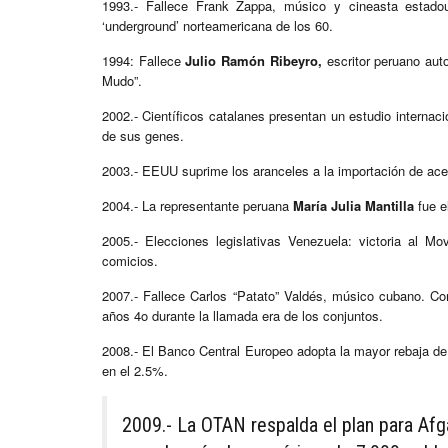
1993.- Fallece Frank Zappa, músico y cineasta estadou
‘underground’ norteamericana de los 60.
1994: Fallece
Julio Ramón Ribeyro,
escritor peruano auto
Mudo”.
2002.- Científicos catalanes presentan un estudio interna
de sus genes.
2003.- EEUU suprime los aranceles a la importación de ace
2004.- La representante peruana
María Julia Mantilla
fue e
2005.- Elecciones legislativas Venezuela: victoria al M
comicios.
2007.- Fallece Carlos “Patato” Valdés, músico cubano. C
años 4o durante la llamada era de los conjuntos.
2008.- El Banco Central Europeo adopta la mayor rebaja de t
en el 2.5%.
2009.- La OTAN respalda el plan para Af