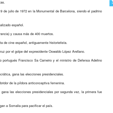
tas.
l 9 de julio de 1972 en la Monumental de Barcelona, siendo el padrino
alizado español.
Francia) y causa más de 400 muertos.
sta de cine español, antiguamente historietista.
uz por el golpe del expresidente Oswaldo López Arellano.
ro portugués Francisco Sa Carneiro y el ministro de Defensa Adelino
rática, gana las elecciones presidenciales.
ridor de la píldora anticonceptiva femenina.
 gana las elecciones presidenciales por segunda vez, la primera fue
an a Somalia para pacificar el país.