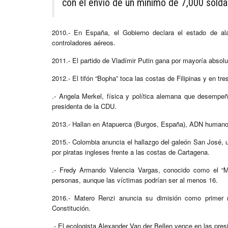
con el envío de un mínimo de 7,000 soldad
2010.- En España, el Gobierno declara el estado de al
controladores aéreos.
2011.- El partido de Vladímir Putin gana por mayoría absolu
2012.- El tifón “Bopha” toca las costas de Filipinas y en 
.- Angela Merkel, física y política alemana que desempeñ
presidenta de la CDU.
2013.- Hallan en Atapuerca (Burgos, España), ADN humano
2015.- Colombia anuncia el hallazgo del galeón San José, u
por piratas ingleses frente a las costas de Cartagena.
.- Fredy Armando Valencia Vargas, conocido como el “M
personas, aunque las víctimas podrían ser al menos 16.
2016.- Matero Renzi anuncia su dimisión como primer mi
Constitución.
.- El ecologista Alexander Van der Bellen vence en las pres