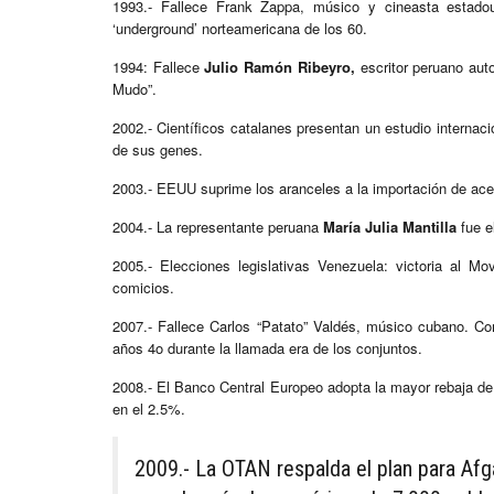
1993.- Fallece Frank Zappa, músico y cineasta estadou
‘underground’ norteamericana de los 60.
1994: Fallece
Julio Ramón Ribeyro,
escritor peruano auto
Mudo”.
2002.- Científicos catalanes presentan un estudio interna
de sus genes.
2003.- EEUU suprime los aranceles a la importación de ace
2004.- La representante peruana
María Julia Mantilla
fue e
2005.- Elecciones legislativas Venezuela: victoria al M
comicios.
2007.- Fallece Carlos “Patato” Valdés, músico cubano. C
años 4o durante la llamada era de los conjuntos.
2008.- El Banco Central Europeo adopta la mayor rebaja de t
en el 2.5%.
2009.- La OTAN respalda el plan para Af