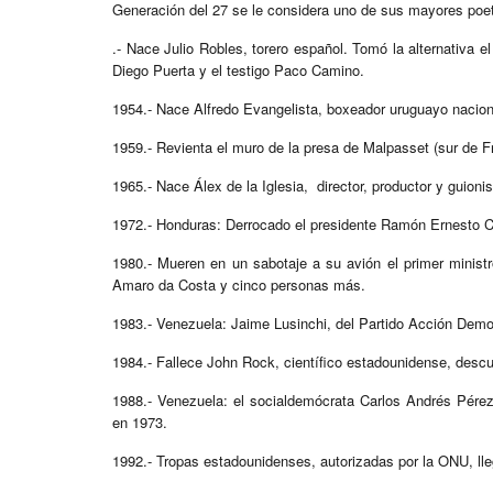
Generación del 27 se le considera uno de sus mayores poe
.- Nace Julio Robles, torero español. Tomó la alternativa e
Diego Puerta y el testigo Paco Camino.
1954.- Nace Alfredo Evangelista, boxeador uruguayo nacion
1959.- Revienta el muro de la presa de Malpasset (sur de 
1965.- Nace Álex de la Iglesia, director, productor y guioni
1972.- Honduras: Derrocado el presidente Ramón Ernesto Cr
1980.- Mueren en un sabotaje a su avión el primer minist
Amaro da Costa y cinco personas más.
1983.- Venezuela: Jaime Lusinchi, del Partido Acción Democ
1984.- Fallece John Rock, científico estadounidense, descub
1988.- Venezuela: el socialdemócrata Carlos Andrés Pérez
en 1973.
1992.- Tropas estadounidenses, autorizadas por la ONU, lleg