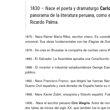
1830 – Nace el poeta y dramaturgo
Carl
panorama de la literatura peruana, como 
Ricardo Palma.
1875.- Nace Rainer María Rilke, escritor checo. Es consid
universal. Sus obras fundamentales son las
Elegías de Dui
1876.- Se crea en Bruselas la compañía de coches cama W
1883.- El Salvador: La Asamblea aprueba una Constitución q
1888.- El inventor e industrial estadounidense George Eas
público.
1892.- Nace Francisco Franco, que dirigirá las fuerzas Na
Guerra Civil española y será dictador de España hasta su 
1898.- Nace Xavier Zubiri, ensayista y filósofo español. Fu
1909.- Nace el escritor peruano
Ciro Alegría
. Autor de nov
dos faites de inicios del siglo XX, que también fue lo que in