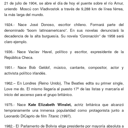
21 de julio de 1904, se abre el día de hoy el puente sobre el río Amur,
uniendo Moscú con Vladivostok a través de 9,288 km de línea férrea,
la más larga del mundo.
1924.- Nace José Donoso, escritor chileno. Formará parte del
denominado “boom latinoamericano”. En sus novelas denunciará la
decadencia de la alta burguesía. Su novela
“Coronación”
de 1958 será
claro ejemplo.
1936.- Nace Vaclav Havel, político y escritor, expresidente de la
República Checa.
1951.- Nace Bob Geldof, músico, cantante, compositor, actor y
activista político irlandés.
1962.– En Londres (Reino Unido), The Beatles edita su primer single,
Love me do. El mismo llegaría al puesto 17º de las listas y marcaría el
inicio del ascenso para el grupo británico.
1975.- Nace
Kate Elizabeth Winslet,
actriz británica que alcanzó
tempranamente una inmensa popularidad como protagonista junto a
Leonardo DiCaprio de film
Titanic
(1997).
1982.- El Parlamento de Bolivia elige presidente por mayoría absoluta a