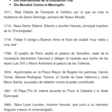
Día Internacional de la Educación Vial
Día Mundial Contra la Meningiti
s
1511.- Real Cédula de Fernando el Católico por la que se crea la
Audiencia de Santo Domingo, primera del Nuevo Mundo.
1713.- Nace Denis Diderot, filósofo y escritor francés, principal impulsor
de la “Enciclopedia”.
1716.- Felipe V otorga a Buenos Aires el título de ciudad “muy noble y
muy leal”.
1789.- El pueblo de París asalta el palacio de Versalles, sede de la
monarquía absolutista francesa y obligan al traslado esa noche de los
reyes Luis XVI y María Antonieta al palacio de las Tullerías.
1816.- Ajusticiados en la Plaza Mayor de Bogotá los patriotas Camilo
Torres, Manuel Rodríguez Torices, el Conde de Casa Valencia y José
María Dávila, acusados de rebelión contra al poder constituido.
1861.- El Papa Pío IX ordena levantar en Puno la Catedral y la Sede
Episcopal.
1864.- Nace Louis Lumiére, inventor francés, que junto a su hermano
Auguste crearon el cinematógrafo.