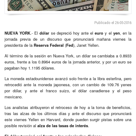
Publicado el 26-05-2016
NUEVA YORK
.- El
dólar
se depreció hoy ante el
euro
y el
yen
, en la
jornada previa de un discurso que pronunciará mañana viernes la
presidenta de la
Reserva Federal
(
Fed
), Janet Yellen.
Al término de la sesión en Nueva York, un dólar se cambiaba a 0.8933
euros, frente a los 0.8964 euros de la jornada anterior, y por un euro se
pagaban hoy 1.1195 dólares.
La moneda estadounidense avanzó solo frente a la libra esterlina, pero
retrocedió ante la moneda japonesa, con un cambio de 109.76 yenes
por dólar, y ante el franco suizo, el dólar canadiense y el peso
mexicano.
Los analistas atribuyeron el retroceso de hoy a la toma de beneficios,
tras las alzas de los últimos días y ante el discurso que pronunciará
este viernes Yellen en Harvard, donde pueden surgir pistas sobre una
posible revisión al
alza de las tasas de interés
.