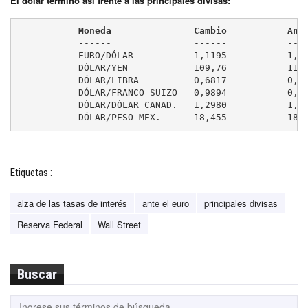
El dólar terminó así frente a las principales divisas:
	   Moneda               Cambio           Ant
	   ------               ------           --------

	   EURO/DÓLAR           1,1195           1,1156

	   DÓLAR/YEN            109,76           110,20

	   DÓLAR/LIBRA          0,6817           0,6805

	   DÓLAR/FRANCO SUIZO   0,9894           0,9913

	   DÓLAR/DÓLAR CANAD.   1,2980           1,3020

	   DÓLAR/PESO MEX.      18,455           18,
Etiquetas :
alza de las tasas de interés
ante el euro
principales divisas
Reserva Federal
Wall Street
Buscar