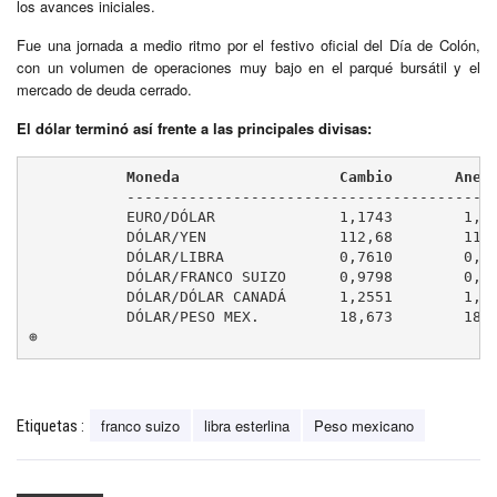
los avances iniciales.
Fue una jornada a medio ritmo por el festivo oficial del Día de Colón,
con un volumen de operaciones muy bajo en el parqué bursátil y el
mercado de deuda cerrado.
El dólar terminó así frente a las principales divisas:
	   Moneda                  Cambio       Aner
	   ---------------------------------------------

	   EURO/DÓLAR              1,1743        1,1732

	   DÓLAR/YEN               112,68        112,64

	   DÓLAR/LIBRA             0,7610        0,7652

	   DÓLAR/FRANCO SUIZO      0,9798        0,9747

	   DÓLAR/DÓLAR CANADÁ      1,2551        1,2533

	   DÓLAR/PESO MEX.         18,673        18,532

⊕
franco suizo
libra esterlina
Peso mexicano
Etiquetas :