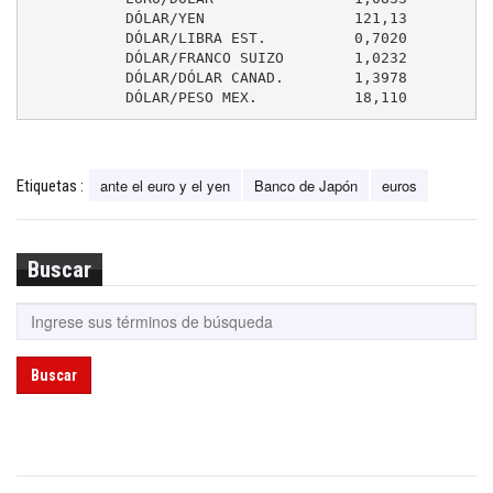
	   DÓLAR/YEN                 121,13         118,82

	   DÓLAR/LIBRA EST.          0,7020         0,6963

	   DÓLAR/FRANCO SUIZO        1,0232         1,0138

	   DÓLAR/DÓLAR CANAD.        1,3978         1,4029

	   DÓLAR/PESO MEX.           18,110         
ante el euro y el yen
Banco de Japón
euros
Etiquetas :
Buscar
Buscar