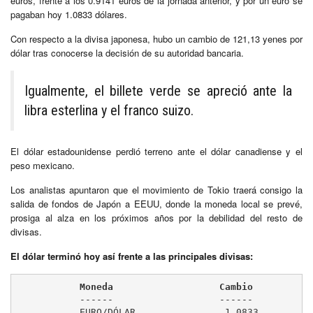
euros, frente a los 0.9141 euros de la jornada anterior, y por un euro se
pagaban hoy 1.0833 dólares.
Con respecto a la divisa japonesa, hubo un cambio de 121,13 yenes por
dólar tras conocerse la decisión de su autoridad bancaria.
Igualmente, el billete verde se apreció ante la
libra esterlina y el franco suizo.
El dólar estadounidense perdió terreno ante el dólar canadiense y el
peso mexicano.
Los analistas apuntaron que el movimiento de Tokio traerá consigo la
salida de fondos de Japón a EEUU, donde la moneda local se prevé,
prosiga al alza en los próximos años por la debilidad del resto de
divisas.
El dólar terminó hoy así frente a las principales divisas:
           Moneda                   Cambio         A
	   ------                   ------         --------

	   EURO/DÓLAR                1,0833         1,0940
