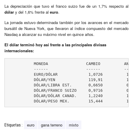
La depreciación que tuvo el franco suizo fue de un 1,7% respecto al
dólar
y del 1,6% frente al
euro
.
La jornada estuvo determinada también por los avances en el mercado
bursátil de Nueva York, que llevaron al índice compuesto del mercado
Nasdaq a alcanzar su máximo nivel en quince años.
El dólar terminó hoy así frente a las principales divisas
internacionales:
           MONEDA                CAMBIO          ANTE
	   ------                ------          --------

	   EURO/DÓLAR             1,0726          1,0736

	   DÓLAR/YEN              119,91          119,67

	   DÓLAR/LIBRA EST.       0,6650          0,6699

	   DÓLAR/FRANCO SUIZO     0,9716          0,9552

	   DÓLAR/DÓLAR CANAD.     1,2240          1,2283

	   DÓLAR/PESO MEX.        15,444          15
euro
gana terreno
mixto
Etiquetas :