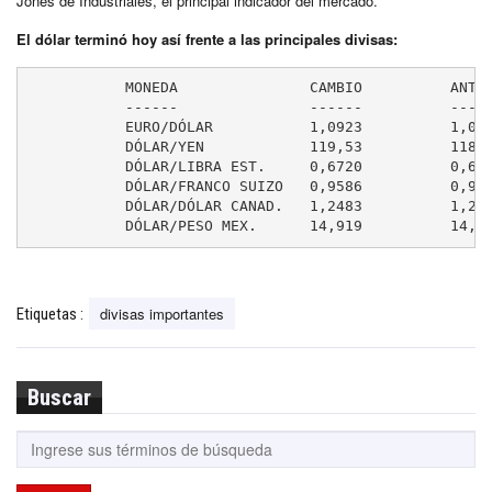
Jones de Industriales, el principal indicador del mercado.
El dólar terminó hoy así frente a las principales divisas:
	   MONEDA               CAMBIO          ANTERIOR

	   ------               ------          --------

	   EURO/DÓLAR           1,0923          1,0973

	   DÓLAR/YEN            119,53          118,97

	   DÓLAR/LIBRA EST.     0,6720          0,6703

	   DÓLAR/FRANCO SUIZO   0,9586          0,9511

	   DÓLAR/DÓLAR CANAD.   1,2483          1,2491

	   DÓLAR/PESO MEX.      14,919          14,8
divisas importantes
Etiquetas :
Buscar