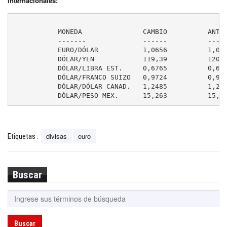
internacionales:
	   MONEDA               CAMBIO          ANTERIOR

	   -------              ------          --------

	   EURO/DÓLAR           1,0656          1,0569

	   DÓLAR/YEN            119,39          120,12

	   DÓLAR/LIBRA EST.     0,6765          0,6814

	   DÓLAR/FRANCO SUIZO   0,9724          0,9780

	   DÓLAR/DÓLAR CANAD.   1,2485          1,2596

divisas
euro
Etiquetas :
Buscar
Buscar