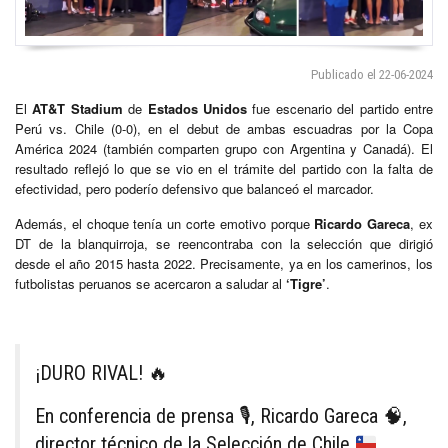
Publicado el 22-06-2024
El
AT&T Stadium
de
Estados Unidos
fue escenario del partido entre
Perú vs. Chile (0-0), en el debut de ambas escuadras por la Copa
América 2024 (también comparten grupo con Argentina y Canadá). El
resultado reflejó lo que se vio en el trámite del partido con la falta de
efectividad, pero poderío defensivo que balanceó el marcador.
Además, el choque tenía un corte emotivo porque
Ricardo Gareca
, ex
DT de la blanquirroja, se reencontraba con la selección que dirigió
desde el año 2015 hasta 2022. Precisamente, ya en los camerinos, los
futbolistas peruanos se acercaron a saludar al
‘Tigre’
.
¡DURO RIVAL! 🔥
En conferencia de prensa
🎙️
, Ricardo Gareca
🧠
,
director técnico de la Selección de Chile
,