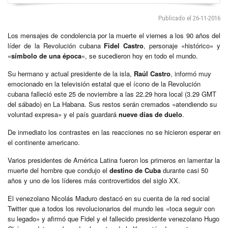
Publicado el 26-11-2016
Los mensajes de condolencia por la muerte el viernes a los 90 años del
líder de la Revolución cubana
Fidel Castro
, personaje «histórico» y
«
símbolo de una época
«, se sucedieron hoy en todo el mundo.
Su hermano y actual presidente de la isla,
Raúl Castro
, informó muy
emocionado en la televisión estatal que el ícono de la Revolución
cubana falleció este 25 de noviembre a las 22.29 hora local (3.29 GMT
del sábado) en La Habana. Sus restos serán cremados «atendiendo su
voluntad expresa» y el país guardará
nueve días de duelo
.
De inmediato los contrastes en las reacciones no se hicieron esperar en
el continente americano.
Varios presidentes de América Latina fueron los primeros en lamentar la
muerte del hombre que condujo el
destino de Cuba
durante casi 50
años y uno de los líderes más controvertidos del siglo XX.
El venezolano Nicolás Maduro destacó en su cuenta de la red social
Twitter que a todos los revolucionarios del mundo les «toca seguir con
su legado» y afirmó que Fidel y el fallecido presidente venezolano Hugo