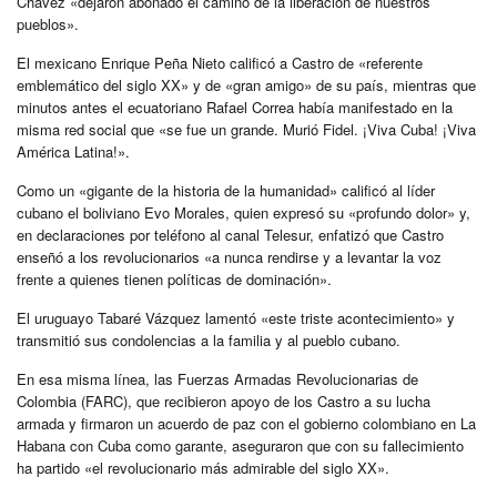
Chávez «dejaron abonado el camino de la liberación de nuestros
pueblos».
El mexicano Enrique Peña Nieto calificó a Castro de «referente
emblemático del siglo XX» y de «gran amigo» de su país, mientras que
minutos antes el ecuatoriano Rafael Correa había manifestado en la
misma red social que «se fue un grande. Murió Fidel. ¡Viva Cuba! ¡Viva
América Latina!».
Como un «gigante de la historia de la humanidad» calificó al líder
cubano el boliviano Evo Morales, quien expresó su «profundo dolor» y,
en declaraciones por teléfono al canal Telesur, enfatizó que Castro
enseñó a los revolucionarios «a nunca rendirse y a levantar la voz
frente a quienes tienen políticas de dominación».
El uruguayo Tabaré Vázquez lamentó «este triste acontecimiento» y
transmitió sus condolencias a la familia y al pueblo cubano.
En esa misma línea, las Fuerzas Armadas Revolucionarias de
Colombia (FARC), que recibieron apoyo de los Castro a su lucha
armada y firmaron un acuerdo de paz con el gobierno colombiano en La
Habana con Cuba como garante, aseguraron que con su fallecimiento
ha partido «el revolucionario más admirable del siglo XX».