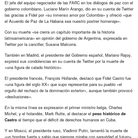
El jefe del equipo negociador de las FARC en los diálogos de paz con el
gobierno colombiano, Luciano Marín Arango, dio en su cuenta de Twitter
las gracias a Fidel por «su inmenso amor por Colombia» y ofreció «que
el Acuerdo de Paz de La Habana sea nuestro postrer homenaje».
Con su muerte «se cierra un capítulo importante de la historia
latinoamericana» en opinión del gobierno de Argentina, expresada en
Twitter por la canciller, Susana Malcorra.
También en Madrid, el presidente del Gobierno español, Mariano Rajoy,
expresó sus condolencias en su cuenta de Twitter por la muerte de
«una figura de calado histórico».
El presidente francés, François Hollande, destacó que Fidel Castro fue
«una figura del siglo XX» que supo representar para su pueblo «el
orgullo del rechazo de la dominación exterior», aunque también provocó
«desilusiones».
En la misma línea se expresaron el primer ministro belga, Charles
Michel, y el holandés, Mark Rutte, al destacar el
peso histórico de
Castro
al tiempo que el déficit de derechos humanos en Cuba.
Y en Moscú, el presidente ruso, Vladimir Putin, lamentó la muerte de
«un hombre fuerte y sabio que siempre miraba con seguridad al futuro»