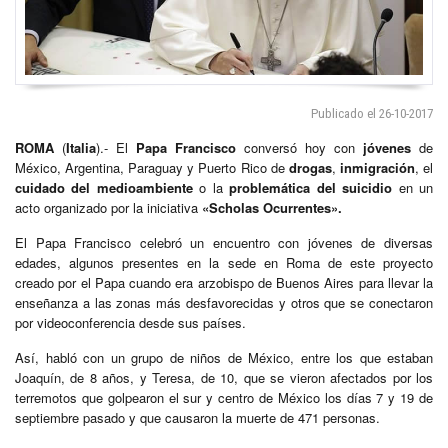
Publicado el 26-10-2017
ROMA
(
Italia
).- El
Papa Francisco
conversó hoy con
jóvenes
de
México, Argentina, Paraguay y Puerto Rico de
drogas
,
inmigración
, el
cuidado del medioambiente
o la
problemática del suicidio
en un
acto organizado por la iniciativa
«Scholas Ocurrentes».
El Papa Francisco celebró un encuentro con jóvenes de diversas
edades, algunos presentes en la sede en Roma de este proyecto
creado por el Papa cuando era arzobispo de Buenos Aires para llevar la
enseñanza a las zonas más desfavorecidas y otros que se conectaron
por videoconferencia desde sus países.
Así, habló con un grupo de niños de México, entre los que estaban
Joaquín, de 8 años, y Teresa, de 10, que se vieron afectados por los
terremotos que golpearon el sur y centro de México los días 7 y 19 de
septiembre pasado y que causaron la muerte de 471 personas.