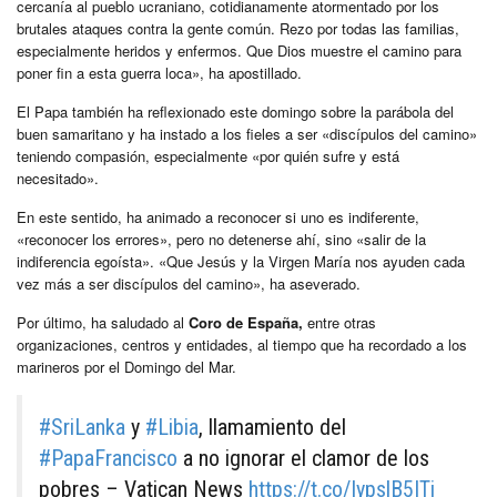
cercanía al pueblo ucraniano, cotidianamente atormentado por los
brutales ataques contra la gente común. Rezo por todas las familias,
especialmente heridos y enfermos. Que Dios muestre el camino para
poner fin a esta guerra loca», ha apostillado.
El Papa también ha reflexionado este domingo sobre la parábola del
buen samaritano y ha instado a los fieles a ser «discípulos del camino»
teniendo compasión, especialmente «por quién sufre y está
necesitado».
En este sentido, ha animado a reconocer si uno es indiferente,
«reconocer los errores», pero no detenerse ahí, sino «salir de la
indiferencia egoísta». «Que Jesús y la Virgen María nos ayuden cada
vez más a ser discípulos del camino», ha aseverado.
Por último, ha saludado al
Coro de España,
entre otras
organizaciones, centros y entidades, al tiempo que ha recordado a los
marineros por el Domingo del Mar.
#SriLanka
y
#Libia
, llamamiento del
#PapaFrancisco
a no ignorar el clamor de los
pobres – Vatican News
https://t.co/IypslB5ITj