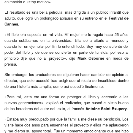
animación o «stop motion».
El resultado es una bella película, más dirigida a un público infantil que
adulto, que logró un prolongado aplauso en su estreno en el
Festival de
Cannes
.
«El libro era especial en mi vida. Mi mujer me lo regaló hace 25 años
cuando estábamos en la universidad. Ella solía citarlo a menudo y
cuando leí un ejemplar por fin lo entendí todo. Soy muy consciente del
poder del libro y de que se convierte en parte de tu vida, por eso al
principio dije que no al proyecto», dijo
Mark Osborne
en rueda de
prensa.
Sin embargo, los productores consiguieron hacer cambiar de opinión al
director, que solo accedió tras exigir que el relato se inscribiese dentro
de una historia más amplia, como así sucedió finalmente.
«Para mí, esta era una forma de proteger el libro y acercarlo a las
nuevas generaciones», explicó el realizador, que buscó el visto bueno
de los herederos del autor del texto, el francés
Antoine Saint Exupery
.
«Estaba muy preocupado por que la familia me diese su bendición. Los
visité hace dos años para enseñarles el proyecto y ellos me aplaudieron
y me dieron su apoyo total. Fue un momento emocionante que me hizo