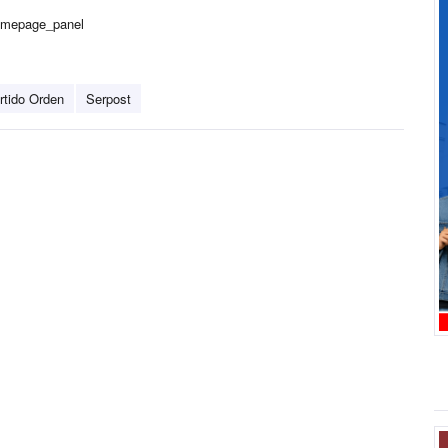
homepage_panel
rtido Orden
Serpost