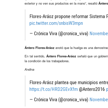
exterior y no ven sus productos en la mano”, resaltó
Ántero
Flores-Aráoz propone reformar Sistema 
pic.twitter.com/snbisW3mpn
— Crónica Viva (@cronica_viva)
November
Ántero Flores-Aráoz
anotó que la huelga es una demostraci
En tal sentido,
Ántero Flores-Aráoz
señaló que un gobier
la condición de los trabajadores.
Andina
Flores-Aráoz plantea que municipios entr
https://t.co/HRD2GEvXfm
@Antero2016
— Crónica Viva (@cronica_viva)
November