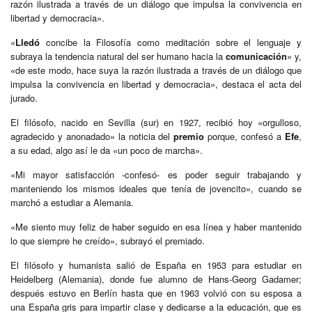
razón ilustrada a través de un diálogo que impulsa la convivencia en
libertad y democracia».
«
Lledó
concibe la Filosofía como meditación sobre el lenguaje y
subraya la tendencia natural del ser humano hacia la
comunicación
» y,
«de este modo, hace suya la razón ilustrada a través de un diálogo que
impulsa la convivencia en libertad y democracia», destaca el acta del
jurado.
El filósofo, nacido en Sevilla (sur) en 1927, recibió hoy «orgulloso,
agradecido y anonadado» la noticia del
premio
porque, confesó a
Efe
,
a su edad, algo así le da «un poco de marcha».
«Mi mayor satisfacción -confesó- es poder seguir trabajando y
manteniendo los mismos ideales que tenía de jovencito», cuando se
marchó a estudiar a Alemania.
«Me siento muy feliz de haber seguido en esa línea y haber mantenido
lo que siempre he creído», subrayó el premiado.
El filósofo y humanista salió de España en 1953 para estudiar en
Heidelberg (Alemania), donde fue alumno de Hans-Georg Gadamer;
después estuvo en Berlín hasta que en 1963 volvió con su esposa a
una España gris para impartir clase y dedicarse a la educación, que es