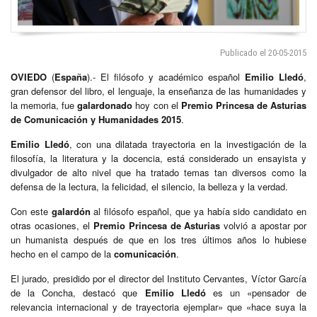
Publicado el 20-05-2015
OVIEDO
(
España
).- El filósofo y académico español
Emilio Lledó
,
gran defensor del libro, el lenguaje, la enseñanza de las humanidades y
la memoria, fue
galardonado
hoy con el
Premio Princesa de Asturias
de Comunicación y Humanidades 2015
.
Emilio Lledó
, con una dilatada trayectoria en la investigación de la
filosofía, la literatura y la docencia, está considerado un ensayista y
divulgador de alto nivel que ha tratado temas tan diversos como la
defensa de la lectura, la felicidad, el silencio, la belleza y la verdad.
Con este
galardón
al filósofo español, que ya había sido candidato en
otras ocasiones, el
Premio Princesa de Asturias
volvió a apostar por
un humanista después de que en los tres últimos años lo hubiese
hecho en el campo de la
comunicación
.
El jurado, presidido por el director del Instituto Cervantes, Víctor García
de la Concha, destacó que
Emilio Lledó
es un «pensador de
relevancia internacional y de trayectoria ejemplar» que «hace suya la