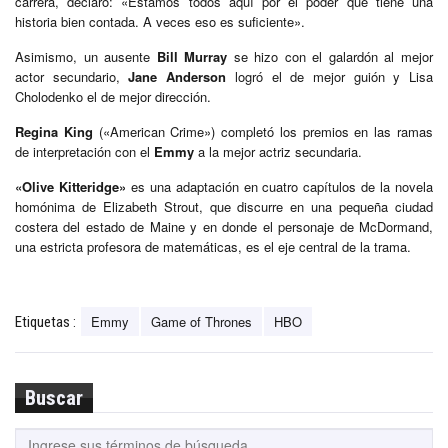
carrera, declaró: «Estamos todos aquí por el poder que tiene una
historia bien contada. A veces eso es suficiente».
Asimismo, un ausente
Bill Murray
se hizo con el galardón al mejor
actor secundario,
Jane Anderson
logró el de mejor guión y Lisa
Cholodenko el de mejor dirección.
Regina King
(«American Crime») completó los premios en las ramas
de interpretación con el
Emmy
a la mejor actriz secundaria.
«Olive Kitteridge»
es una adaptación en cuatro capítulos de la novela
homónima de Elizabeth Strout, que discurre en una pequeña ciudad
costera del estado de Maine y en donde el personaje de McDormand,
una estricta profesora de matemáticas, es el eje central de la trama.
Emmy
Game of Thrones
HBO
Etiquetas :
Buscar