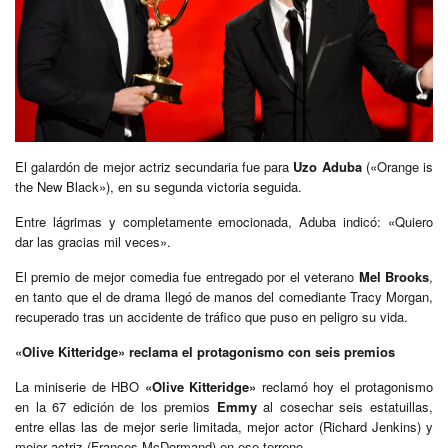
El galardón de mejor actriz secundaria fue para
Uzo Aduba
(«Orange is
the New Black»), en su segunda victoria seguida.
Entre lágrimas y completamente emocionada, Aduba indicó: «Quiero
dar las gracias mil veces».
El premio de mejor comedia fue entregado por el veterano
Mel Brooks
,
en tanto que el de drama llegó de manos del comediante Tracy Morgan,
recuperado tras un accidente de tráfico que puso en peligro su vida.
«Olive Kitteridge» reclama el protagonismo con seis premios
La miniserie de HBO
«Olive Kitteridge»
reclamó hoy el protagonismo
en la 67 edición de los premios
Emmy
al cosechar seis estatuillas,
entre ellas las de mejor serie limitada, mejor actor (Richard Jenkins) y
mejor actriz (Frances McDormand) en ese terreno.