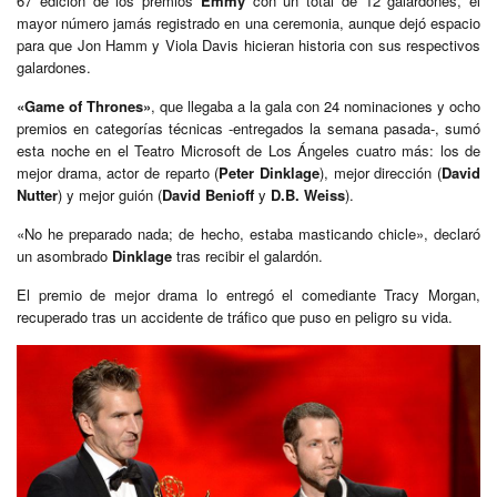
67 edición de los premios
Emmy
con un total de 12 galardones, el
mayor número jamás registrado en una ceremonia, aunque dejó espacio
para que Jon Hamm y Viola Davis hicieran historia con sus respectivos
galardones.
«Game of Thrones»
, que llegaba a la gala con 24 nominaciones y ocho
premios en categorías técnicas -entregados la semana pasada-, sumó
esta noche en el Teatro Microsoft de Los Ángeles cuatro más: los de
mejor drama, actor de reparto (
Peter Dinklage
), mejor dirección (
David
Nutter
) y mejor guión (
David Benioff
y
D.B. Weiss
).
«No he preparado nada; de hecho, estaba masticando chicle», declaró
un asombrado
Dinklage
tras recibir el galardón.
El premio de mejor drama lo entregó el comediante Tracy Morgan,
recuperado tras un accidente de tráfico que puso en peligro su vida.